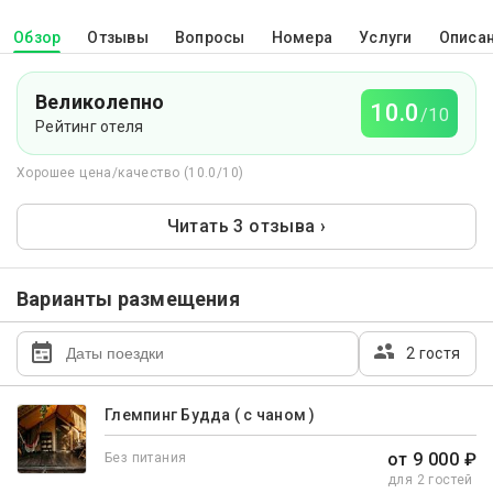
Обзор
Отзывы
Вопросы
Номера
Услуги
Описа
Великолепно
10.0
/10
Рейтинг отеля
Хорошее цена/качество (10.0/10)
Читать 3 отзыва ›
Варианты размещения
2 гостя
Глемпинг Будда ( с чаном )
от 9 000 ₽
Без питания
для 2 гостей