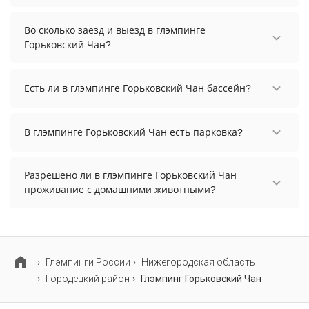
Стоимость проживания в глэмпинге Горьковский
Чан начинается от 9000 рублей. Чтобы увидеть
Во сколько заезд и выезд в глэмпинге
актуальные цены на проживание, выберите
Горьковский Чан?
нужные даты и количество гостей.
Заезд возможен после 14:00, а выезд необходимо
осуществить до 12:00.
Есть ли в глэмпинге Горьковский Чан бассейн?
В глэмпинге Горьковский Чан нет бассейна.
В глэмпинге Горьковский Чан есть парковка?
В глэмпинге Горьковский Чан нет парковки.
Разрешено ли в глэмпинге Горьковский Чан
проживание с домашними животными?
Проживание с домашними животными
разрешено. Однако, это может оплачиваться
дополнительно.
Глэмпинги России
Нижегородская область
Городецкий район
Глэмпинг Горьковский Чан