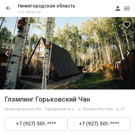
Нижегородская область
205 объектов
1/85
Глэмпинг Горьковский Чан
Нижегородская обл. · Городецкий м.о. · д. Фалино-Пестово · д. 51
+7 (927) 501-****
+7 (927) 501-****