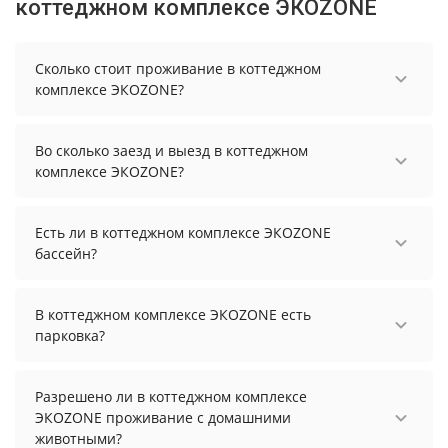
коттеджном комплексе ЭКОZONE
Сколько стоит проживание в коттеджном
комплексе ЭКОZONE?
Стоимость проживания в коттеджном комплексе
ЭКОZONE начинается от 25000 рублей. Чтобы
Во сколько заезд и выезд в коттеджном
увидеть актуальные цены на проживание,
комплексе ЭКОZONE?
выберите нужные даты и количество гостей.
Заезд возможен после 16:00, а выезд необходимо
осуществить до 12:00.
Есть ли в коттеджном комплексе ЭКОZONE
бассейн?
В коттеджном комплексе ЭКОZONE нет бассейна.
В коттеджном комплексе ЭКОZONE есть
парковка?
В коттеджном комплексе ЭКОZONE есть
парковка, уточните информацию перед
Разрешено ли в коттеджном комплексе
бронированием у менеджера, возможно, услуга
ЭКОZONE проживание с домашними
оплачивается отдельно.
животными?