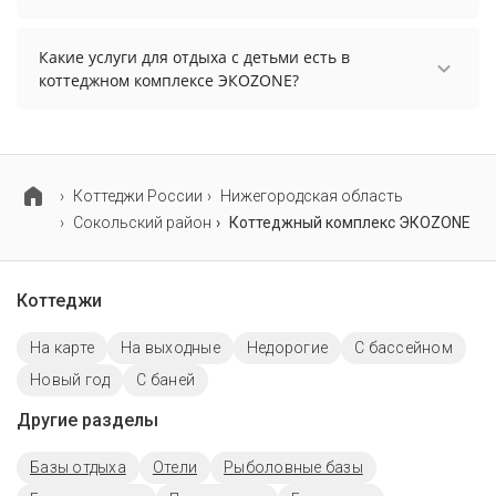
Проживание с домашними животными
запрещено.
Какие услуги для отдыха с детьми есть в
коттеджном комплексе ЭКОZONE?
Для детей в коттеджном комплексе ЭКОZONE
работает детская площадка и детские
телеканалы.
Коттеджи России
Нижегородская область
Сокольский район
Коттеджный комплекс ЭКОZONE
Коттеджи
На карте
На выходные
Недорогие
С бассейном
Новый год
С баней
Другие разделы
Базы отдыха
Отели
Рыболовные базы