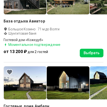
База отдыха Авиатор
Большое Козино
·
71
м до
Волги
Шунгитовая баня
Гостевой дом «Кожедуб»
Моментальное подтверждение
от 13 200 ₽
для 2 гостей
Выбрать
Гостевые дома Амбарн