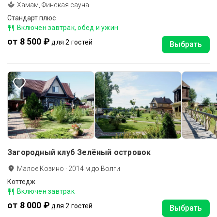
Хамам, Финская сауна
Стандарт плюс
Включен завтрак, обед и ужин
от 8 500 ₽
для 2 гостей
Выбрать
Загородный клуб Зелёный островок
Малое Козино
·
2014
м до
Волги
Коттедж
Включен завтрак
от 8 000 ₽
для 2 гостей
Выбрать