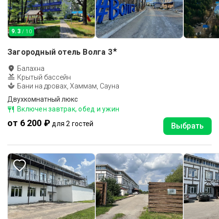
9.3
/ 10
★
Загородный отель Волга
3
Балахна
Крытый бассейн
Бани на дровах, Хаммам, Сауна
Двухкомнатный люкс
Включен завтрак, обед и ужин
от 6 200 ₽
для 2 гостей
Выбрать