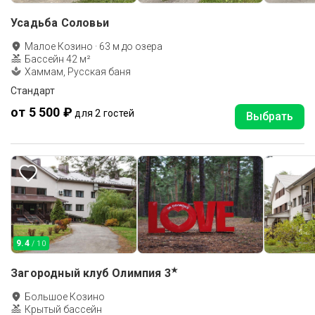
Усадьба Соловьи
Малое Козино
·
63
м до
озера
Бассейн 42 м²
Хаммам, Русская баня
Стандарт
от 5 500 ₽
для 2 гостей
Выбрать
9.4
/ 10
★
Загородный клуб Олимпия
3
Большое Козино
Крытый бассейн