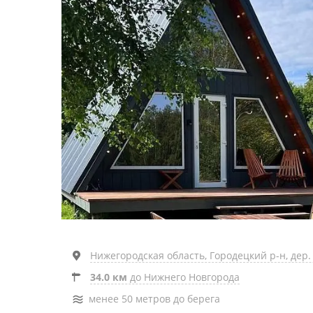
Нижегородская область, Городецкий р-н, дер. 
34.0 км
до Нижнего Новгорода
менее 50 метров до берега