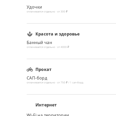
Удочки
оплачивается отдельно · от 300 ₽
Красота и здоровье
Банный чан
оплачивается отдельно · от 4000 ₽
Прокат
САП-борд
оплачивается отдельно · от 750 ₽ / 1 сап-борд
Интернет
Wi-Fi на территории