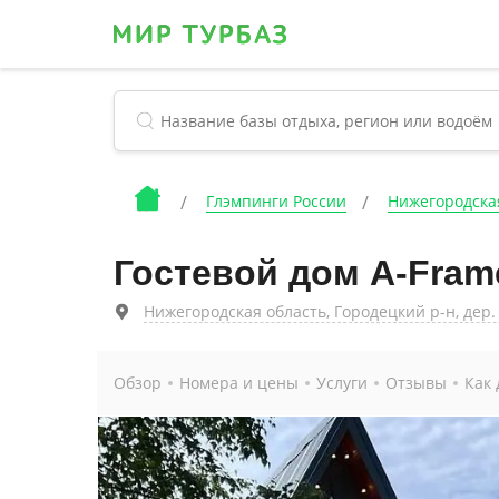
Глэмпинги России
Нижегородска
Гостевой дом A-Fram
Нижегородская область, Городецкий р-н, дер. 
Обзор
Номера и цены
Услуги
Отзывы
Как 