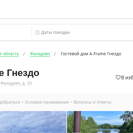
я область
Фаладово
Гостевой дом A-Frame Гнездо
e Гнездо
В из
Фаладово, д. 33
добраться
Условия проживания
Вопросы и ответы