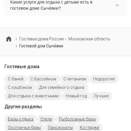
разрешено. Однако, это может оплачиваться
Какие услуги для отдыха с детьми есть в
дополнительно.
гостевом доме Сычёвки?
Для детей в гостевом доме Сычёвки работает
детская площадка и детская кроватка.
Гостевые дома России
Московская область
Гостевой дом Сычёвки
Гостевые дома
С баней
С бассейном
С питанием
Недорогие
С кэшбэком
Для семейного отдыха
Для отдыха с животными
Новый год
Лучшие
Другие разделы
Базы отдыха
Отели
Рыболовные базы
Охотничьи базы
Пансионаты
Коттеджи