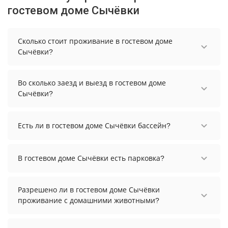
гостевом доме Сычёвки
Сколько стоит проживание в гостевом доме
Сычёвки?
Стоимость проживания в гостевом доме Сычёвки
начинается от 18000 рублей. Чтобы увидеть
Во сколько заезд и выезд в гостевом доме
актуальные цены на проживание, выберите
Сычёвки?
нужные даты и количество гостей.
Заезд возможен после 12:00, а выезд необходимо
осуществить до 14:00.
Есть ли в гостевом доме Сычёвки бассейн?
В гостевом доме Сычёвки есть крытый бассейн.
Температура в бассейне: 32 °C, глубина: 130 см.
В гостевом доме Сычёвки есть парковка?
В гостевом доме Сычёвки есть парковка,
уточните информацию перед бронированием у
Разрешено ли в гостевом доме Сычёвки
менеджера, возможно, услуга оплачивается
проживание с домашними животными?
отдельно.
Проживание с домашними животными