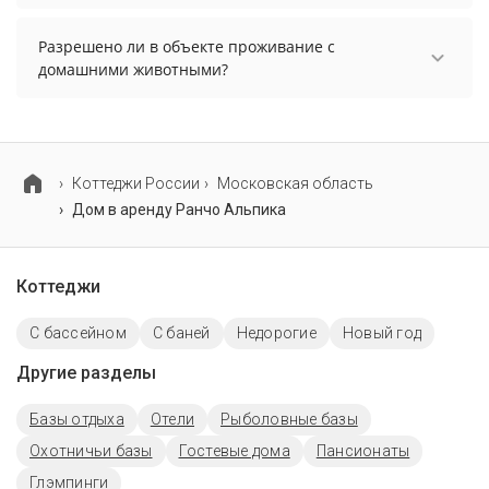
В объекте есть парковка, уточните информацию
перед бронированием у менеджера, возможно,
Разрешено ли в объекте проживание с
услуга оплачивается отдельно.
домашними животными?
Проживание с домашними животными
разрешено. Однако, это может оплачиваться
дополнительно.
Коттеджи России
Московская область
Дом в аренду Ранчо Альпика
Коттеджи
С бассейном
С баней
Недорогие
Новый год
Другие разделы
Базы отдыха
Отели
Рыболовные базы
Охотничьи базы
Гостевые дома
Пансионаты
Глэмпинги