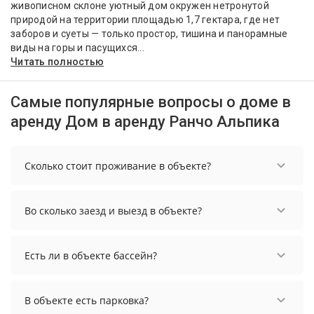
живописном склоне уютный дом окружен нетронутой
природой на территории площадью 1,7 гектара, где нет
заборов и суеты — только простор, тишина и панорамные
виды на горы и пасущихся...
Читать полностью
Самые популярные вопросы о доме в
аренду Дом в аренду Ранчо Альпика
Сколько стоит проживание в объекте?
Стоимость проживания в объекте начинается от
5487 рублей. Чтобы увидеть актуальные цены на
Во сколько заезд и выезд в объекте?
проживание, выберите нужные даты и
количество гостей.
Заезд возможен после 15:00, а выезд необходимо
осуществить до 12:00.
Есть ли в объекте бассейн?
В объекте есть каркасный сезонный бассейн .
Температура в бассейне: 34 °C.
В объекте есть парковка?