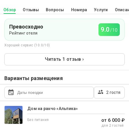
Обзор
Отзывы
Вопросы
Номера
Услуги
Описа
Превосходно
9.0
/10
Рейтинг отеля
Хороший сервис (10.0/10)
Читать 1 отзыв ›
Варианты размещения
2 гостя
Дом на ранчо «Альпика»
от 6 000 ₽
Без питания
для 2 гостей