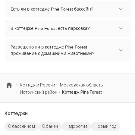
Заезд возможен после 16:00, а выезд необходимо
осуществить до 12:00.
Есть ли в коттедже Pine Forest бассейн?
В коттедже Pine Forest нет бассейна.
В коттедже Pine Forest есть парковка?
В коттедже Pine Forest есть парковка, уточните
информацию перед бронированием у
Разрешено ли в коттедже Pine Forest
менеджера, возможно, услуга оплачивается
проживание с домашними животными?
отдельно.
Проживание с домашними животными
разрешено. Однако, это может оплачиваться
дополнительно.
Коттеджи России
Московская область
Истринский район
Коттедж Pine Forest
Коттеджи
С бассейном
С баней
Недорогие
Новый год