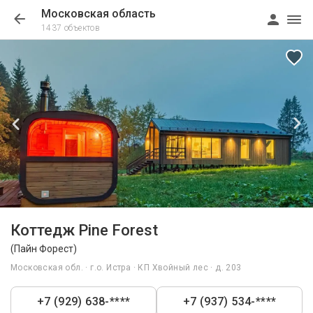
Московская область
1437 объектов
1/24
Видео
Коттедж Pine Forest
(Пайн Форест)
Московская обл. · г.о. Истра · КП Хвойный лес · д. 203
+7 (929) 638-****
+7 (937) 534-****