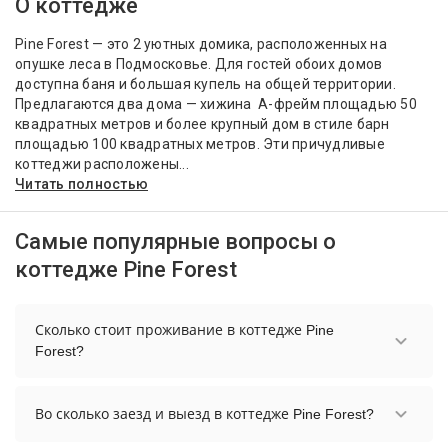
О коттедже
Pine Forest — это 2 уютных домика, расположенных на
опушке леса в Подмосковье. Для гостей обоих домов
доступна баня и большая купель на общей территории.
Предлагаются два дома — хижина А-фрейм площадью 50
квадратных метров и более крупный дом в стиле барн
площадью 100 квадратных метров. Эти причудливые
коттеджи расположены...
Читать полностью
Самые популярные вопросы о
коттедже Pine Forest
Сколько стоит проживание в коттедже Pine
Forest?
Стоимость проживания в коттедже Pine Forest
начинается от 8400 рублей. Чтобы увидеть
Во сколько заезд и выезд в коттедже Pine Forest?
актуальные цены на проживание, выберите
нужные даты и количество гостей.