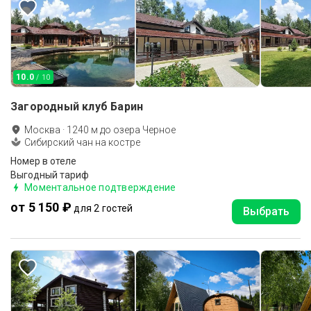
10.0
/ 10
Загородный клуб Барин
Москва
·
1240
м до
озера Черное
Сибирский чан на костре
Номер в отеле
Выгодный тариф
Моментальное подтверждение
от 5 150 ₽
для 2 гостей
Выбрать