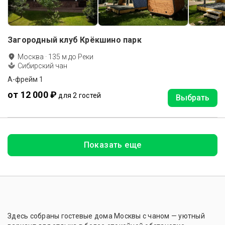
Загородный клуб Крёкшино парк
Москва
·
135
м до
Реки
Сибирский чан
А-фрейм 1
от 12 000 ₽
для 2 гостей
Выбрать
Показать еще
Здесь собраны гостевые дома Москвы с чаном — уютный