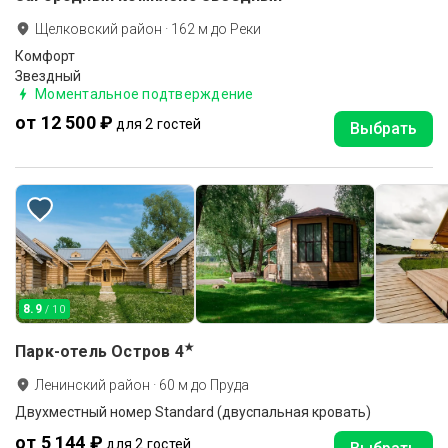
Щелковский район
·
162
м до
Реки
Комфорт
Звездный
Моментальное подтверждение
от 12 500 ₽
для 2 гостей
Выбрать
8.9
/ 10
★
Парк-отель Остров
4
Ленинский район
·
60
м до
Пруда
Двухместный номер Standard (двуспальная кровать)
от 5 144 ₽
для 2 гостей