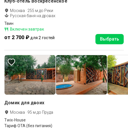
Клуб-отель Воскресенское
Москва
·
255
м до
Реки
Русская баня на дровах
Твин
Включен завтрак
от 2 700 ₽
для 2 гостей
Выбрать
Домик для двоих
Москва
·
95
м до
Пруда
Twix-House
Тариф ОТА (без питания)