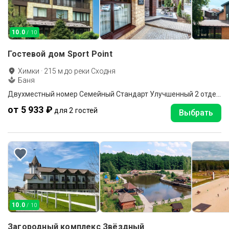
10.0
/ 10
Гостевой дом Sport Point
Химки
·
215
м до
реки Сходня
Баня
Двухместный номер Семейный Стандарт Улучшенный 2 отдельные кровати
от 5 933 ₽
для 2 гостей
Выбрать
10.0
/ 10
Загородный комплекс Звёздный