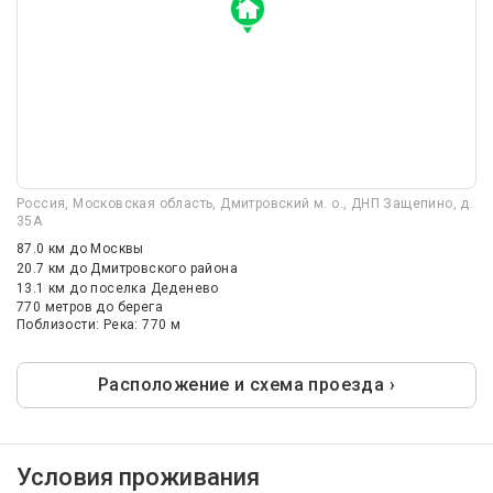
Россия, Московская область, Дмитровский м. о., ДНП Защепино, д.
35А
87.0 км
до Москвы
20.7 км
до Дмитровского района
13.1 км
до поселка Деденево
770 метров до берега
Поблизости: Река: 770 м
Расположение и схема проезда ›
Условия проживания