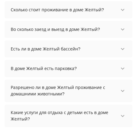
Сколько стоит проживание в доме Желтый?
Стоимость проживания в доме Желтый
начинается от 10000 рублей. Чтобы увидеть
Во сколько заезд и выезд в доме Желтый?
актуальные цены на проживание, выберите
нужные даты и количество гостей.
Заезд возможен после 14:00, а выезд необходимо
осуществить до 12:00.
Есть ли в доме Желтый бассейн?
В доме Желтый есть бассейн.
В доме Желтый есть парковка?
В доме Желтый есть парковка, уточните
информацию перед бронированием у
Разрешено ли в доме Желтый проживание с
менеджера, возможно, услуга оплачивается
домашними животными?
отдельно.
Проживание с домашними животными
разрешено. Однако, это может оплачиваться
Какие услуги для отдыха с детьми есть в доме
дополнительно.
Желтый?
Для детей в доме Желтый работает детская
площадка.