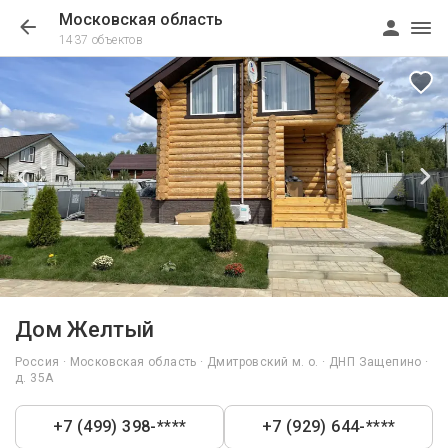
Московская область
1437 объектов
1/18
Дом Желтый
Россия · Московская область · Дмитровский м. о. · ДНП Защепино ·
д. 35А
+7 (499) 398-****
+7 (929) 644-****