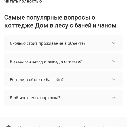
Читать полностью
Самые популярные вопросы о
коттедже Дом в лесу с баней и чаном
Сколько стоит проживание в объекте?
Стоимость проживания в объекте начинается от
8978 рублей. Чтобы увидеть актуальные цены на
Во сколько заезд и выезд в объекте?
проживание, выберите нужные даты и
количество гостей.
Заезд возможен после 15:00, а выезд необходимо
осуществить до 12:00.
Есть ли в объекте бассейн?
В объекте нет бассейна.
В объекте есть парковка?
В объекте нет парковки.