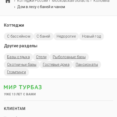
Коттеджи России
Московская область
Коломна
Дом в лесу с баней и чаном
Коттеджи
С бассейном
С баней
Недорогие
Новый год
Другие разделы
Базы отдыха
Отели
Рыболовные базы
Охотничьи базы
Гостевые дома
Пансионаты
Глэмпинги
УЖЕ 13 ЛЕТ С ВАМИ
КЛИЕНТАМ