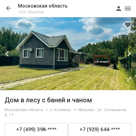
Московская область
1437 объектов
1/12
Дом в лесу с баней и чаном
Московская область · г. о. Коломна · п. Михеево · ул. Соловьиная ·
д. 17
+7 (499) 398-****
+7 (929) 644-****