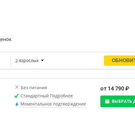
riving Experience;
в Сорочаны в летнее время;
ценок
я Нора»;
се в Подмосковье и другие развлечения.
Без питания
от 14 790 ₽
Стандартный
Подробнее
ВЫБРАТЬ 
Моментальное подтверждение