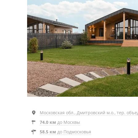
Московская обл., Дмитровский м.о., тер. объ
74.0 км
до Москвы
58.5 км
до Подмосковья