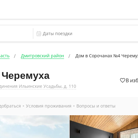
ласть
Дмитровский район
Дом в Сорочанах №4 Черему
 Черемуха
В из
единения Ильинские Усадьбы, д. 110
добраться
Условия проживания
Вопросы и ответы