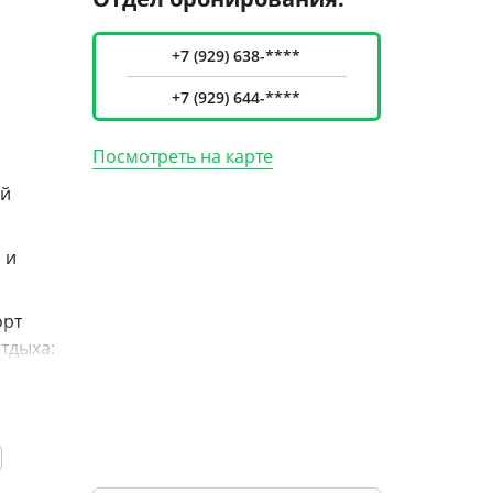
+7 (929) 638-****
+7 (929) 644-****
Посмотреть на карте
ей
 и
орт
тдыха: