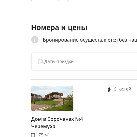
гольф-клуб «Dmitrov Golf Resort»;
школа водительского мастерства BMW D
Номера и цены
пляж у подножия горнолыжных склоно
Бронирование осуществляется без на
стрелково-спортивный комплекс «Лись
аэроклуб «Паралет»;
картинг на крупнейшей открытой трас
Проведите свой отдых незабываемо!
6 гостей
Дом в Сорочанах №4
Черемуха
2
75 м