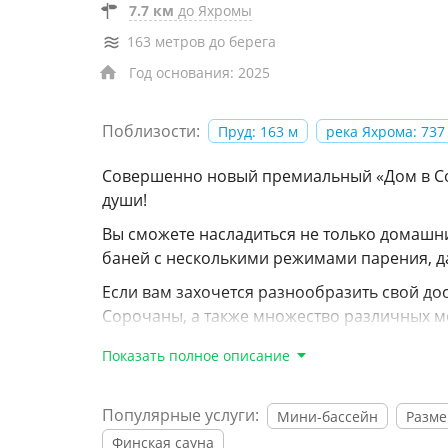
7.7 км
до Яхромы
163 метров до берега
Год основания: 2025
Поблизости:
Пруд: 163 м
река Яхрома: 737
Совершенно новый премиальный «Дом в Сор
души!
Вы сможете насладиться не только домашн
баней с несколькими режимами парения, да
Если вам захочется разнообразить свой дос
Сорочаны, а также множество различных ме
парк Х-Land для любителей рыбалки и 
Показать полное описание
святой источник при храме Рождества
Популярные услуги:
Мини-бассейн
Разм
ресторан бельгийской кухни «Ильинск
Финская сауна