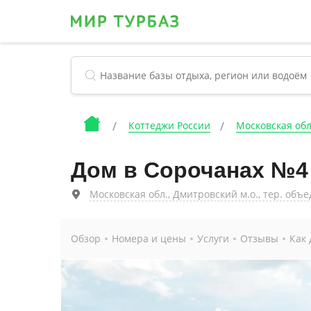
Коттеджи России
Московская об
Дом в Сорочанах №4
Московская обл., Дмитровский м.о., тер. объ
Обзор
Номера и цены
Услуги
Отзывы
Как 