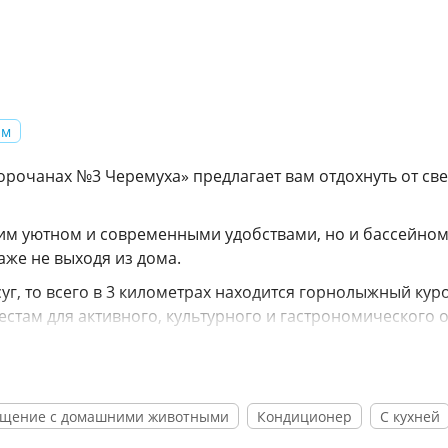
 м
очанах №3 Черемуха» предлагает вам отдохнуть от св
им уютном и современными удобствами, но и бассейном
же не выходя из дома.
уг, то всего в 3 километрах находится горнолыжный кур
стам для активного, культурного и гастрономического о
сафари-зоопарк для детей;
 Христова;
ещение с домашними животными
Кондиционер
С кухней
ие Холмы»;