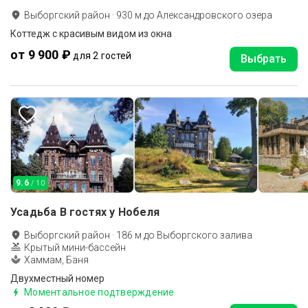
Выборгский район
·
930
м до
Александровского озера
Коттедж с красивым видом из окна
от 9 900 ₽
для 2 гостей
Выбрать
9.6
/ 10
Усадьба В гостях у Нобеля
Выборгский район
·
186
м до
Выборгского залива
Крытый мини-бассейн
Хаммам, Баня
Двухместный номер
Моментальное подтверждение