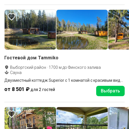
Гостевой дом Tammiko
Выборгский район
·
1700
м до
Финского залива
Сауна
Двухместный коттедж Superior c 1 комнатой с красивым видом из окна двуспальная кровать
от 8 501 ₽
для 2 гостей
Выбрать