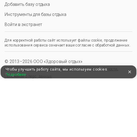
Добавить базу отдыха
Инструменты для базы отдыха
Войти в экстранет
Для корректной работы сайт использует файлы cookie, продолжение
использования сервиса означает ваше согласие с обработкой данных.
© 2013–2026 ООО «Здоровый отдых»
,
,
Пользовательское соглашение
Политика конфиденциальности
Чтобы улучшить работу сайта, мы используем cookies.
Подробнее
Положение о перс. данных
Удобные, быстрые и безопасные платежи
при оплате бронирований
Мы в Едином федеральном реестре турагентов
ООО “Здоровый отдых”