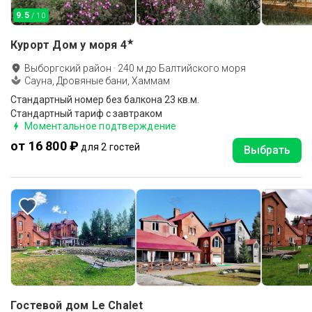
9.5
/ 10
★
Курорт Дом у моря
4
Выборгский район
·
240
м до
Балтийского моря
Сауна, Дровяные бани, Хаммам
Стандартный номер без балкона 23 кв.м.
Стандартный тариф с завтраком
Моментальное подтверждение
от 16 800 ₽
для 2 гостей
Выбрать
Гостевой дом Le Chalet