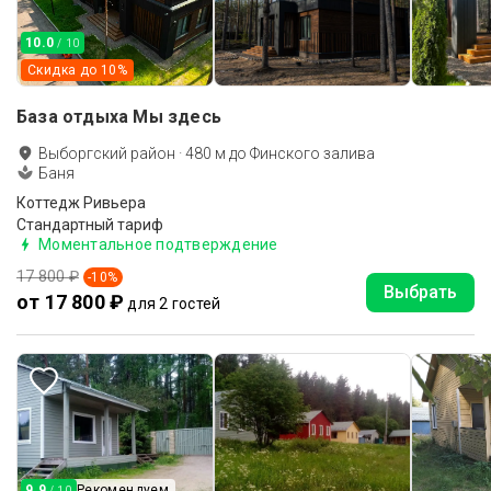
10.0
/ 10
Скидка до
10
%
База отдыха Мы здесь
Выборгский район
·
480
м до
Финского залива
Баня
Коттедж Ривьера
Стандартный тариф
Моментальное подтверждение
17 800 ₽
-
10
%
Выбрать
от 17 800 ₽
для 2 гостей
9.9
Рекомендуем
/ 10