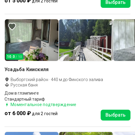
от 5 000 ₽
для 2 гостей
Выбрать
10.0
/ 10
Усадьба Киискиля
Выборгский район
·
440
м до
Финского залива
Русская баня
Дом в глэмпинге
Стандартный тариф
Моментальное подтверждение
от 6 000 ₽
для 2 гостей
Выбрать