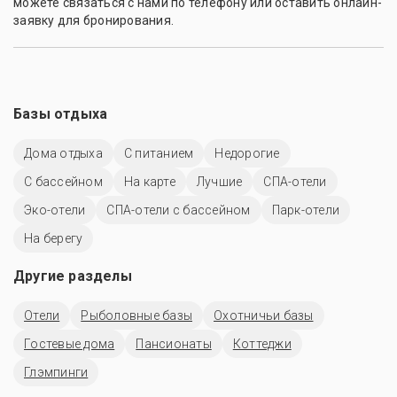
можете связаться с нами по телефону или оставить онлайн-
заявку для бронирования.
Базы отдыха
Дома отдыха
С питанием
Недорогие
С бассейном
На карте
Лучшие
СПА-отели
Эко-отели
СПА-отели с бассейном
Парк-отели
На берегу
Другие разделы
Отели
Рыболовные базы
Охотничьи базы
Гостевые дома
Пансионаты
Коттеджи
Глэмпинги