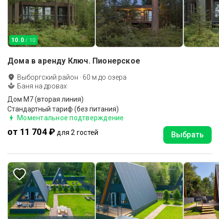
10.0
/ 10
Дома в аренду Ключ. Пионерское
Выборгский район
·
60
м до
озера
Баня на дровах
Дом M7 (вторая линия)
Стандартный тариф (без питания)
Моментальное подтверждение
от 11 704 ₽
для 2 гостей
Выбрать