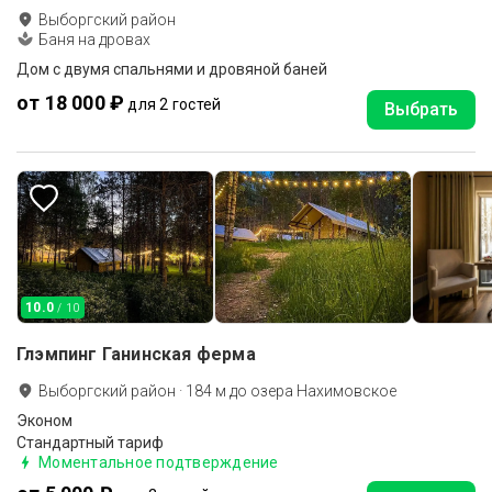
Выборгский район
Баня на дровах
Дом с двумя спальнями и дровяной баней
от 18 000 ₽
для 2 гостей
Выбрать
10.0
/ 10
Глэмпинг Ганинская ферма
Выборгский район
·
184
м до
озера Нахимовское
Эконом
Стандартный тариф
Моментальное подтверждение