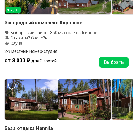
9.2
/ 10
Загородный комплекс Кирочное
Выборгский район
·
360
м до
озера Длинное
Открытый бассейн
Сауна
2-х местный Номер-студия
от 3 000 ₽
для 2 гостей
Выбрать
База отдыха Hannila