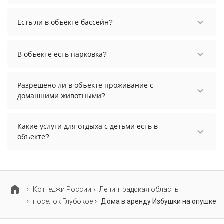
количество гостей.
Заезд возможен после 15:00, а выезд необходимо
осуществить до 12:00.
Есть ли в объекте бассейн?
В объекте нет бассейна.
В объекте есть парковка?
В объекте есть парковка, уточните информацию
перед бронированием у менеджера, возможно,
Разрешено ли в объекте проживание с
услуга оплачивается отдельно.
домашними животными?
Проживание с домашними животными
разрешено. Однако, это может оплачиваться
Какие услуги для отдыха с детьми есть в
дополнительно.
объекте?
Для детей в объекте работает детская площадка
и детская кроватка.
Коттеджи России
Ленинградская область
поселок Глубокое
Дома в аренду Избушки на опушке