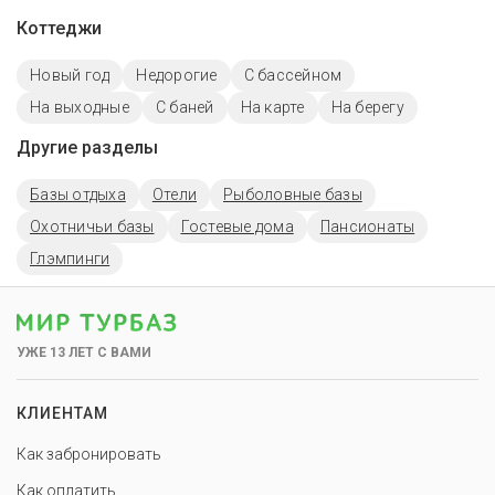
Коттеджи
Новый год
Недорогие
С бассейном
На выходные
С баней
На карте
На берегу
Другие разделы
Базы отдыха
Отели
Рыболовные базы
Охотничьи базы
Гостевые дома
Пансионаты
Глэмпинги
УЖЕ 13 ЛЕТ С ВАМИ
КЛИЕНТАМ
Как забронировать
Как оплатить