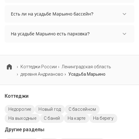
нужные даты и количество гостей.
Заезд возможен после 12:00, а выезд необходимо
осуществить до 12:00.
Есть ли на усадьбе Марьино бассейн?
На усадьбе Марьино есть бассейн.
На усадьбе Марьино есть парковка?
На усадьбе Марьино нет парковки.
Коттеджи России
Ленинградская область
деревня Андрианово
Усадьба Марьино
Коттеджи
Недорогие
Новый год
С бассейном
На выходные
С баней
На карте
На берегу
Другие разделы