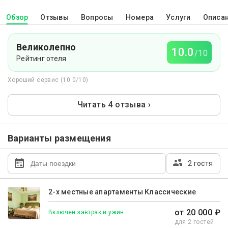
Обзор
Отзывы
Вопросы
Номера
Услуги
Описа
Великолепно
10.0
/10
Рейтинг отеля
Хороший сервис (10.0/10)
Читать 4 отзыва ›
Варианты размещения
2 гостя
2-х местные апартаменты Классические
от 20 000 ₽
Включен завтрак и ужин
для 2 гостей