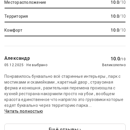
Месторасположение
10.0
/10
Территория
10.0
/10
Комфорт
10.0
/10
Александр
10.0
/10
05.12.2025 · Не выбрано
Великолепно
Понравилось буквально всё старинные интерьеры , парк с
мостиками и скамейками , каретный двор , страусиная
ферма и конюшня , разительная перемена произошла с
кухней ресторана накормили просто на убои , вообщем
красота единственное что напрягло это грузовики которые
ездят буквально через территорию парка....
Читать полностью
Ещё отзывы ›