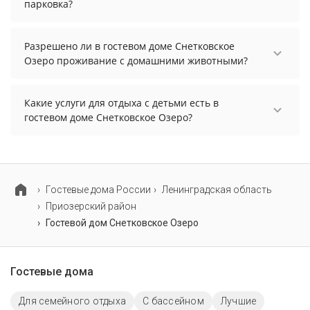
парковка?
В гостевом доме Снетковское Озеро есть
парковка, уточните информацию перед
Разрешено ли в гостевом доме Снетковское
бронированием у менеджера, возможно, услуга
Озеро проживание с домашними животными?
оплачивается отдельно.
Проживание с домашними животными
разрешено. Однако, это может оплачиваться
Какие услуги для отдыха с детьми есть в
дополнительно.
гостевом доме Снетковское Озеро?
Для детей в гостевом доме Снетковское Озеро
работает детская площадка.
Гостевые дома России
Ленинградская область
Приозерский район
Гостевой дом Снетковское Озеро
Гостевые дома
Для семейного отдыха
С бассейном
Лучшие