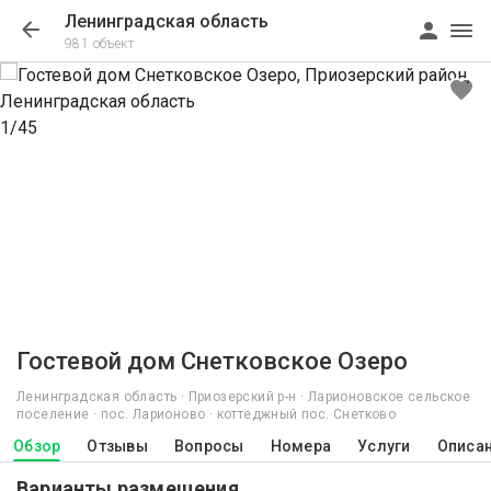
Ленинградская область
981 объект
1/45
Гостевой дом Снетковское Озеро
Ленинградская область · Приозерский р-н · Ларионовское сельское
поселение · пос. Ларионово · коттеджный пос. Снетково
Обзор
Отзывы
Вопросы
Номера
Услуги
Описа
Варианты размещения