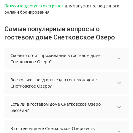
Получите доступ в экстранет
для запуска полноценного
онлайн бронирования!
Самые популярные вопросы о
гостевом доме Снетковское Озеро
Сколько стоит проживание в гостевом доме
Снетковское Озеро?
Чтобы увидеть актуальные цены на проживание
в гостевом доме Снетковское Озеро, выберите
Во сколько заезд и выезд в гостевом доме
нужные даты и количество гостей.
Снетковское Озеро?
Заезд возможен после 15:00, а выезд необходимо
осуществить до 11:00.
Есть ли в гостевом доме Снетковское Озеро
бассейн?
В гостевом доме Снетковское Озеро нет
бассейна.
В гостевом доме Снетковское Озеро есть