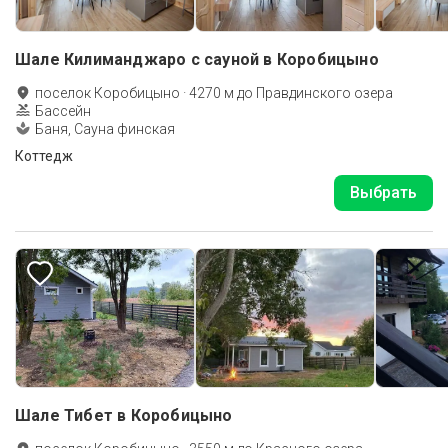
Шале Килиманджаро с сауной в Коробицыно
поселок Коробицыно
·
4270
м до
Правдинского озера
Бассейн
Баня, Сауна финская
Коттедж
Выбрать
Шале Тибет в Коробицыно