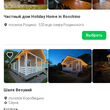
Частный дом Holiday Home in Roschino
поселок Рощино
·
520
м до
озера Рощинского
Выбрать
Шале Везувий
поселок Коробицыно
Сауна
Коттедж