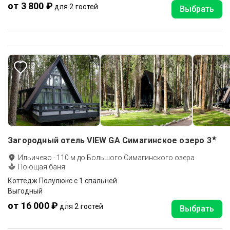
от 3 800 ₽
для 2 гостей
Выбрать
★
Загородный отель VIEW GA Симагинское озеро
3
Ильичево
·
110
м до
Большого Симагинского озера
Поющая баня
Коттедж Полулюкс с 1 спальней
Выгодный
от 16 000 ₽
для 2 гостей
Выбрать