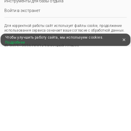
Инструменты для базы отдыха
Войти в экстранет
Для корректной работы сайт использует файлы cookie, продолжение
использования сервиса означает ваше согласие с обработкой данных.
Чтобы улучшить работу сайта, мы используем cookies.
Подробнее
© 2013–2026 ООО «Здоровый отдых»
,
,
Пользовательское соглашение
Политика конфиденциальности
Положение о перс. данных
Удобные, быстрые и безопасные платежи
при оплате бронирований
Мы в Едином федеральном реестре турагентов
ООО “Здоровый отдых”
0008795
РТА