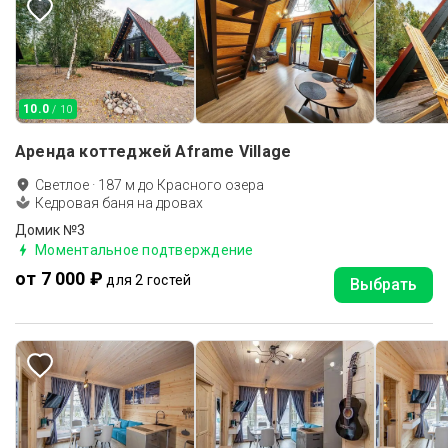
10.0
/ 10
Аренда коттеджей Aframe Village
Светлое
·
187
м до
Красного озера
Кедровая баня на дровах
Домик №3
Моментальное подтверждение
от 7 000 ₽
для 2 гостей
Выбрать