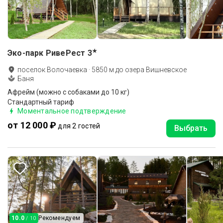
★
Эко-парк РивеРест
3
поселок Волочаевка
·
5850
м до
озера Вишневское
Баня
Афрейм (можно с собаками до 10 кг)
Стандартный тариф
Моментальное подтверждение
от 12 000 ₽
для 2 гостей
Выбрать
10.0
Рекомендуем
/ 10