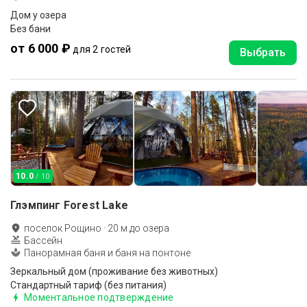
Дом у озера
Без бани
от 6 000 ₽
для 2 гостей
Выбрать
10.0
/ 10
Глэмпинг Forest Lake
поселок Рощино
·
20
м до
озера
Бассейн
Панорамная баня и баня на понтоне
Зеркальный дом (проживание без животных)
Стандартный тариф (без питания)
Моментальное подтверждение