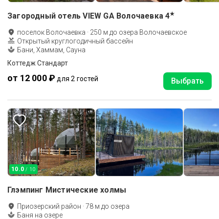
★
Загородный отель VIEW GA Волочаевка
4
поселок Волочаевка
·
250
м до
озера Волочаевское
Открытый круглогодичный бассейн
Бани, Хаммам, Сауна
Коттедж Стандарт
от 12 000 ₽
для 2 гостей
Выбрать
10.0
/ 10
Глэмпинг Мистические холмы
Приозерский район
·
78
м до
озера
Баня на озере