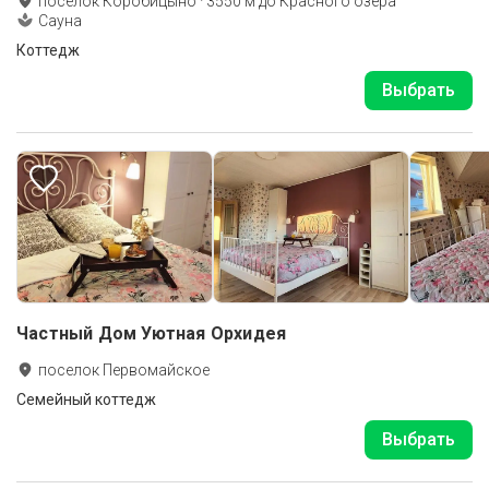
поселок Коробицыно
·
3550
м до
Красного озера
Сауна
Коттедж
Выбрать
Частный Дом Уютная Орхидея
поселок Первомайское
Семейный коттедж
Выбрать