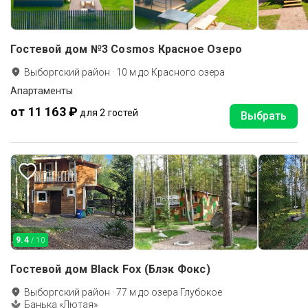
Гостевой дом №3 Cosmos Красное Озеро
Выборгский район
·
10
м до
Красного озера
Апартаменты
от 11 163 ₽
для 2 гостей
Выбрать
9.4
/ 10
Гостевой дом Black Fox (Блэк Фокс)
Выборгский район
·
77
м до
озера Глубокое
Банька «Лютая»