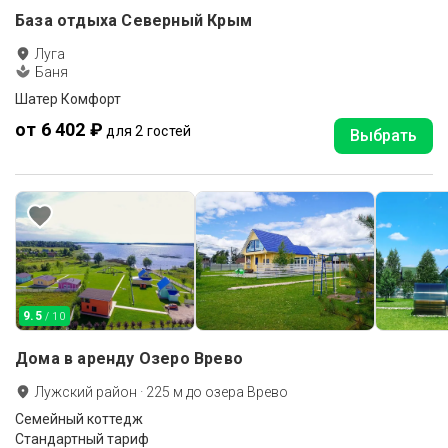
База отдыха Северный Крым
Луга
Баня
Шатер Комфорт
от 6 402 ₽
для 2 гостей
Выбрать
9.5
/ 10
Дома в аренду Озеро Врево
Лужский район
·
225
м до
озера Врево
Семейный коттедж
Стандартный тариф