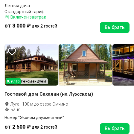
Летняя дача
Стандартный тариф
Включен завтрак
от 3 000 ₽
для 2 гостей
Выбрать
9.9
Рекомендуем
/ 10
Гостевой дом Сахалин (на Лужском)
Луга
·
100
м до
озера Омчино
Баня
Номер "Эконом двухместный"
от 2 500 ₽
для 2 гостей
Выбрать