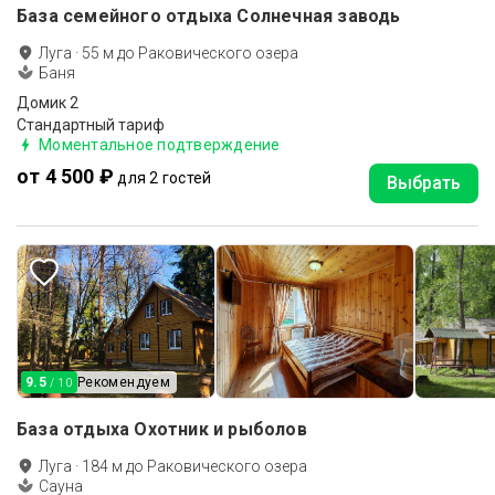
База семейного отдыха Солнечная заводь
Луга
·
55
м до
Раковического озера
Баня
Домик 2
Стандартный тариф
Моментальное подтверждение
от 4 500 ₽
для 2 гостей
Выбрать
9.5
Рекомендуем
/ 10
База отдыха Охотник и рыболов
Луга
·
184
м до
Раковического озера
Сауна