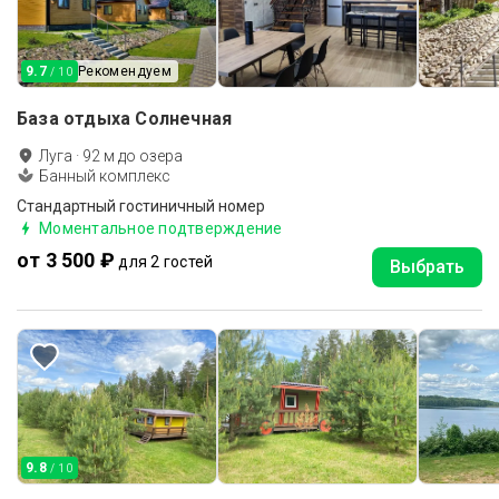
9.7
Рекомендуем
/ 10
База отдыха Солнечная
Луга
·
92
м до
озера
Банный комплекс
Стандартный гостиничный номер
Моментальное подтверждение
от 3 500 ₽
для 2 гостей
Выбрать
9.8
/ 10