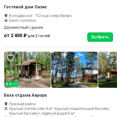
Гостевой дом Оазис
Володарское
·
152
м до
озера Врево
Баня с купелью
Двухместный с душем
от 2 400 ₽
для 2 гостей
Выбрать
9.3
/ 10
База отдыха Аврора
Лужский район
Крытый спа-бассейн 9 м², Крытый плавательный бассейн,
Крытый бассейн с ледяной водой 6 м²