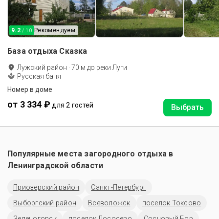
9.2
Рекомендуем
/ 10
База отдыха Сказка
Лужский район
·
70
м до
реки Луги
Русская баня
Номер в доме
от 3 334 ₽
для 2 гостей
Выбрать
Популярные места загородного отдыха в
Ленинградской области
Приозерский район
Санкт-Петербург
Выборгский район
Всеволожск
поселок Токсово
Зеленогорск
поселок Лососево
Сосновый Бор