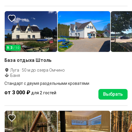
9.3
/ 10
База отдыха Штоль
Луга
·
50
м до
озера Омчино
Баня
Стандарт с двумя раздельными кроватями
от 3 000 ₽
для 2 гостей
Выбрать