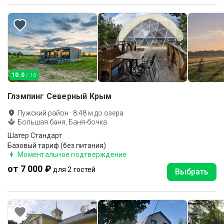
10.0
/ 10
Глэмпинг Северный Крым
Лужский район
·
8.48
м до
озера
Большая баня, Баня-бочка
Шатер Стандарт
Базовый тариф (без питания)
Моментальное подтверждение
от 7 000 ₽
для 2 гостей
Выбрать