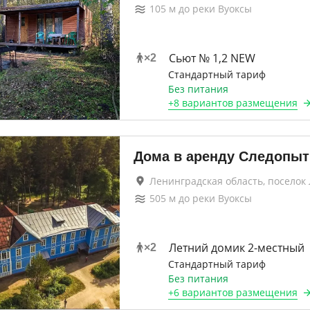
105
м до
реки Вуоксы
Сьют № 1,2 NEW
×
2
Стандартный тариф
Без питания
+
8 вариантов
размещения
Дома в аренду Следопыт
Ленинградская область, поселок
505
м до
реки Вуоксы
Летний домик 2-местный
×
2
Стандартный тариф
Без питания
+
6 вариантов
размещения