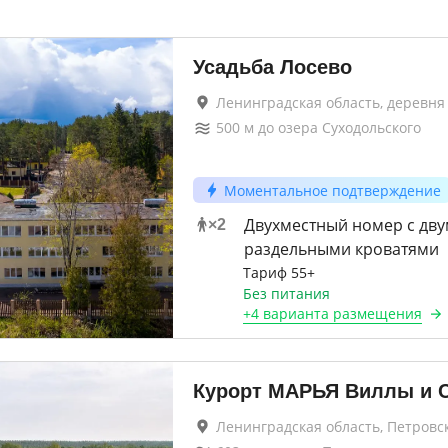
Усадьба Лосево
Ленинградская область, деревня
500
м до
озера Суходольского
Моментальное подтверждение
Двухместный номер с дву
×
2
раздельными кроватями
Тариф 55+
Без питания
+
4 варианта
размещения
Курорт МАРЬЯ Виллы и 
Ленинградская область, Петровс