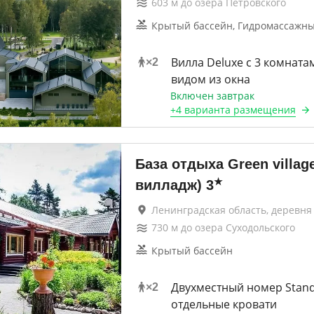
603
м до
озера Петровского
Крытый бассейн, Гидромассажны
Вилла Deluxe с 3 комната
×
2
видом из окна
Включен завтрак
+
4 варианта
размещения
База отдыха Green villag
★
вилладж)
3
Ленинградская область, деревня
730
м до
озера Суходольского
Крытый бассейн
Двухместный номер Stand
×
2
отдельные кровати