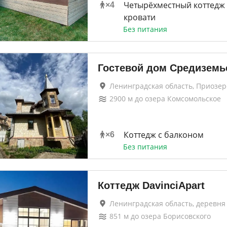
Четырёхместный коттедж 
×
4
кровати
Без питания
Гостевой дом Средиземь
Ленинградская область, Приозер
2900
м до
озера Комсомольское
Коттедж с балконом
×
6
Без питания
Коттедж DavinciApart
Ленинградская область, деревня
851
м до
озера Борисовского