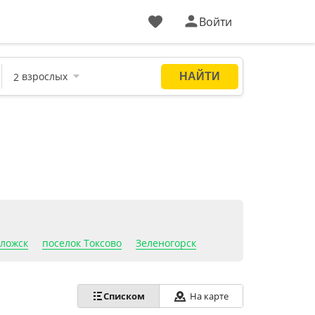
Войти
ложск
поселок Токсово
Зеленогорск
На карте
Списком