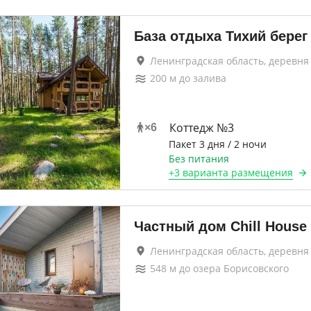
База отдыха Тихий берег
Ленинградская область, деревня
200
м до
залива
Коттедж №3
×
6
Пакет 3 дня / 2 ночи
Без питания
+
3 варианта
размещения
Частный дом Chill House
Ленинградская область, деревня
548
м до
озера Борисовского