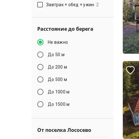
Завтрак + обед + ужин
2
Расстояние до берега
Не важно
До 50 м
До 200 м
До 500 м
До 1000 м
До 1500 м
От поселка Лососево