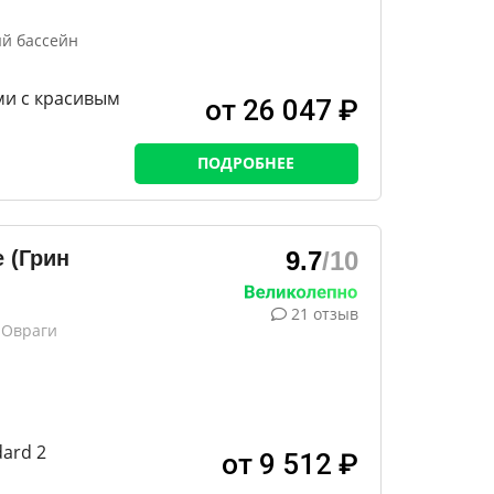
й бассейн
ми с красивым
от 26 047 ₽
ПОДРОБНЕЕ
e (Грин
9.7
/10
21 отзыв
 Овраги
ard 2
от 9 512 ₽