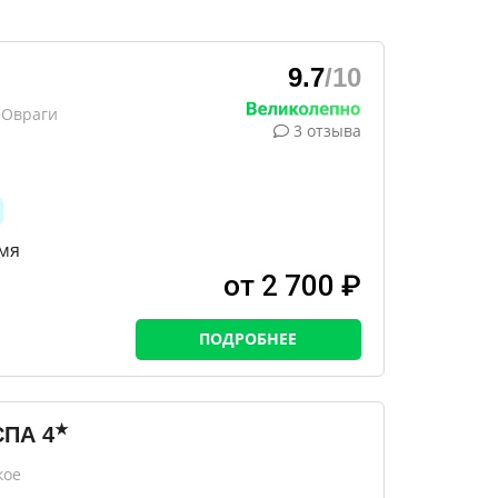
9.7
/10
 Овраги
3 отзыва
мя
от 2 700 ₽
ПОДРОБНЕЕ
★
СПА
4
кое