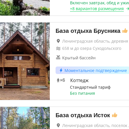
Включен завтрак, обед и ужи
+
8 вариантов
размещения
База отдыха Брусника
Ленинградская область, деревня
658
м до
озера Суходольского
Крытый бассейн
Моментальное подтверждение
Коттедж
×
6
Стандартный тариф
Без питания
База отдыха Исток
Ленинградская область, поселок