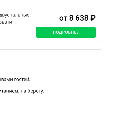
 двуспальные
от 8 638 ₽
овати
ПОДРОБНЕЕ
ывами гостей.
итанием, на берегу.