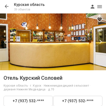
Курская область
39 объектов
1/15
Отель Курский Соловей
Курская область · г. Курск · Нижнемедведицкий сельсовет ·
деревня Нижняя Медведица · д.70
+7 (937) 532-****
+7 (937) 532-****