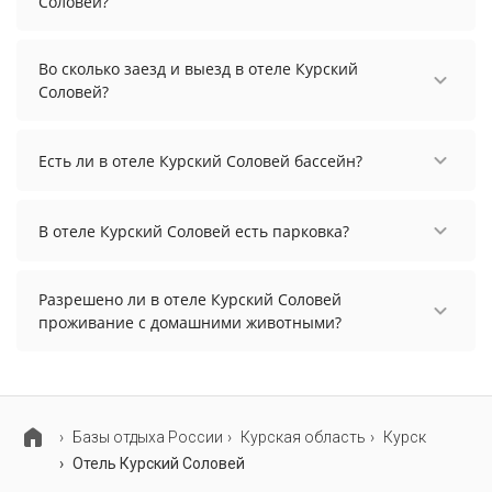
Соловей?
Стоимость проживания в отеле Курский Соловей
начинается от 2775 рублей. Чтобы увидеть
Во сколько заезд и выезд в отеле Курский
актуальные цены на проживание, выберите
Соловей?
нужные даты и количество гостей.
Заезд возможен после 16:00, а выезд необходимо
осуществить до 14:00.
Есть ли в отеле Курский Соловей бассейн?
В отеле Курский Соловей нет бассейна.
В отеле Курский Соловей есть парковка?
В отеле Курский Соловей есть парковка,
уточните информацию перед бронированием у
Разрешено ли в отеле Курский Соловей
менеджера, возможно, услуга оплачивается
проживание с домашними животными?
отдельно.
Проживание с домашними животными
разрешено. Однако, это может оплачиваться
дополнительно.
Базы отдыха России
Курская область
Курск
Отель Курский Соловей