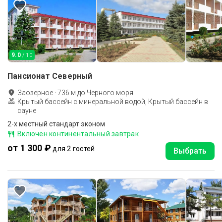
9.0
/ 10
Пансионат Северный
Заозерное
·
736
м до
Черного моря
Крытый бассейн с минеральной водой, Крытый бассейн в
сауне
2-x местный стандарт эконом
Включен континентальный завтрак
от 1 300 ₽
для 2 гостей
Выбрать