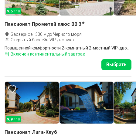
9.5
/ 10
★
Пансионат Прометей плюс ВВ
3
Заозерное
·
330
м до
Черного моря
Открытый бассейн VIP-дворика
Повышенной комфортности 2-комнатный 2-местный VIP-дворик
Включен континентальный завтрак
Выбрать
9.9
/ 10
Пансионат Лига-Клуб