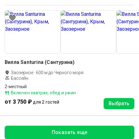
Вилла Santurina (Сантурина)
Заозерное
·
600
м до
Черного моря
Бассейн
2-местный
Включен завтрак, обед и ужин
от 3 750 ₽
для 2 гостей
Выбрать
Показать еще