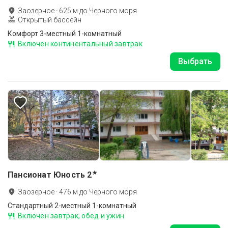
Заозерное
·
625
м до
Черного моря
Открытый бассейн
Комфорт 3-местный 1-комнатный
Включен континентальный завтрак
Выбрать
★
Пансионат Юность
2
Заозерное
·
476
м до
Черного моря
Стандартный 2-местный 1-комнатный
Включен завтрак, обед и ужин