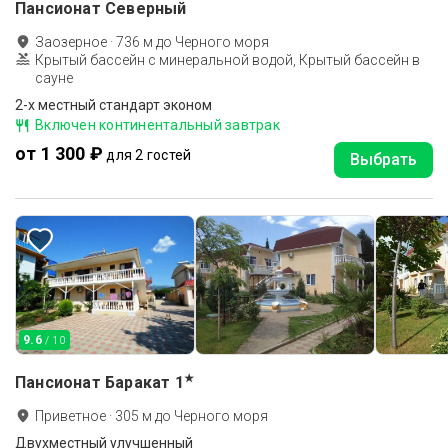
Пансионат Северный
Заозерное
·
736
м до
Черного моря
Крытый бассейн с минеральной водой, Крытый бассейн в
сауне
2-x местный стандарт эконом
Включен континентальный завтрак
от 1 300 ₽
для 2 гостей
Выбрать
9.6
/ 10
★
Пансионат Баракат
1
Приветное
·
305
м до
Черного моря
Двухместный улучшенный