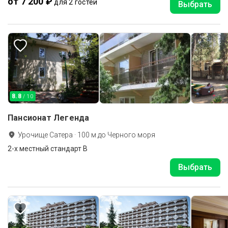
от 7 200 ₽
для 2 гостей
Выбрать
8.8
/ 10
Пансионат Легенда
Урочище Сатера
·
100
м до
Черного моря
2-x местный стандарт В
Выбрать