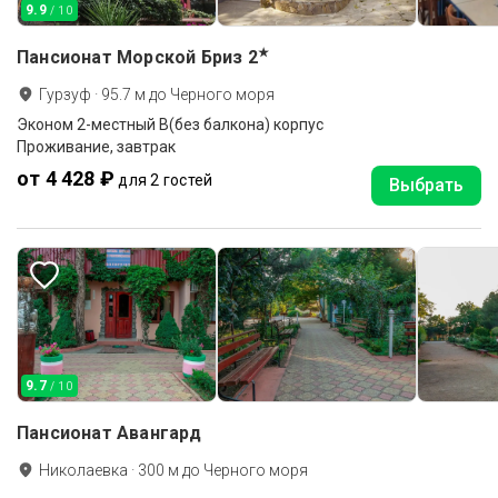
9.9
/ 10
★
Пансионат Морской Бриз
2
Гурзуф
·
95.7
м до
Черного моря
Эконом 2-местный В(без балкона) корпус
Проживание, завтрак
от 4 428 ₽
для 2 гостей
Выбрать
9.7
/ 10
Пансионат Авангард
Николаевка
·
300
м до
Черного моря