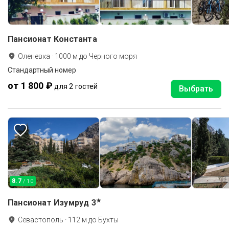
Пансионат Константа
Оленевка
·
1000
м до
Черного моря
Стандартный номер
от 1 800 ₽
для 2 гостей
Выбрать
8.7
/ 10
★
Пансионат Изумруд
3
Севастополь
·
112
м до
Бухты