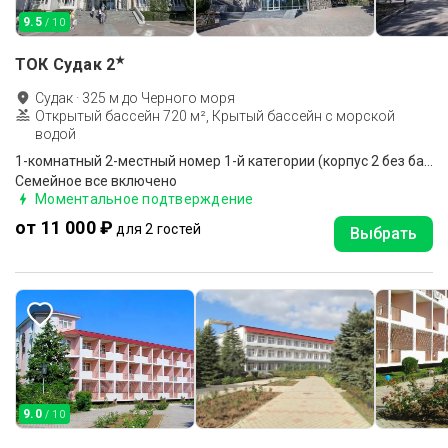
9.5
/ 10
★
ТОК Судак
2
Судак
·
325
м до
Черного моря
Открытый бассейн 720 м², Крытый бассейн с морской
водой
1-комнатный 2-местный номер 1-й категории (корпус 2 без балкона, 2, 6)
Семейное все включено
Моментальное подтверждение
от 11 000 ₽
для 2 гостей
Выбрать
9.0
/ 10