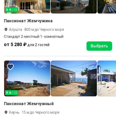
9.9
/ 10
Пансионат Жемчужина
Алушта
·
800
м до
Черного моря
Стандарт 2-местный 1- комнатный
от 5 280 ₽
для 2 гостей
Выбрать
9.6
/ 10
Пансионат Жемчужный
Керчь
·
15
м до
Черного моря