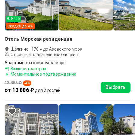
9.9
/ 10
Скидка до
4
%
Отель Морская резиденция
Щёлкино
·
170
м до
Азовского моря
Открытый плавательный бассейн
Апартаменты с видом на море
Включен завтрак
Моментальное подтверждение
13 886 ₽
-
4
%
Выбрать
от 13 886 ₽
для 2 гостей