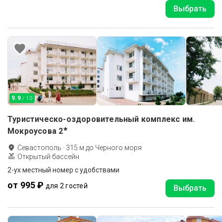
Выбрать
9.9
/ 10
Туристическо-оздоровительный комплекс им.
★
Мокроусова
2
Севастополь
·
315
м до
Черного моря
Открытый бассейн
2-ух местный номер с удобствами
от 995 ₽
для 2 гостей
Выбрать