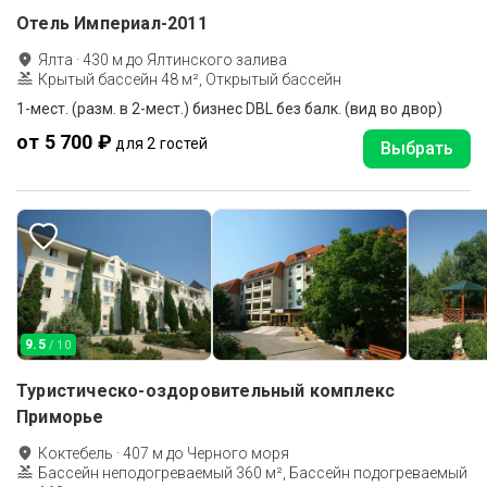
Отель Империал-2011
Ялта
·
430
м до
Ялтинского залива
Крытый бассейн 48 м², Открытый бассейн
1-мест. (разм. в 2-мест.) бизнес DBL без балк. (вид во двор)
от 5 700 ₽
для 2 гостей
Выбрать
9.5
/ 10
Туристическо-оздоровительный комплекс
Приморье
Коктебель
·
407
м до
Черного моря
Бассейн неподогреваемый 360 м², Бассейн подогреваемый