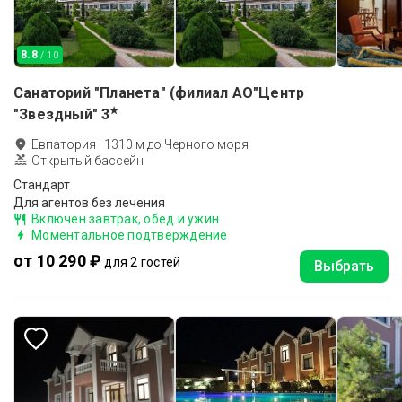
8.8
/ 10
Санаторий "Планета" (филиал АО"Центр
★
"Звездный"
3
Евпатория
·
1310
м до
Черного моря
Открытый бассейн
Стандарт
Для агентов без лечения
Включен завтрак, обед и ужин
Моментальное подтверждение
от 10 290 ₽
для 2 гостей
Выбрать