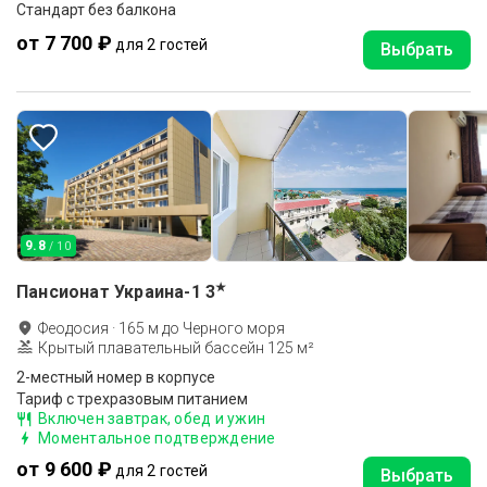
Стандарт без балкона
от 7 700 ₽
для 2 гостей
Выбрать
9.8
/ 10
★
Пансионат Украина-1
3
Феодосия
·
165
м до
Черного моря
Крытый плавательный бассейн 125 м²
2-местный номер в корпусе
Тариф с трехразовым питанием
Включен завтрак, обед и ужин
Моментальное подтверждение
от 9 600 ₽
для 2 гостей
Выбрать