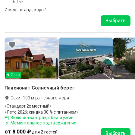
160 м²
2-мест. станд., корп.1
Выбрать
9.7
/ 10
Пансионат Солнечный берег
Саки
·
103
м до
Черного моря
«Стандарт 2х местный»
«Лето 2026: скидка 30 % с питанием»
Включен завтрак, обед и ужин
Моментальное подтверждение
от 8 000 ₽
для 2 гостей
Выбрать