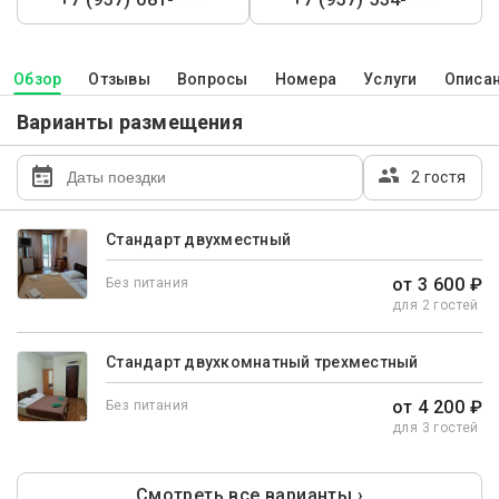
Обзор
Отзывы
Вопросы
Номера
Услуги
Описа
Варианты размещения
2 гостя
Стандарт двухместный
от 3 600 ₽
Без питания
для 2 гостей
Стандарт двухкомнатный трехместный
от 4 200 ₽
Без питания
для 3 гостей
Смотреть все варианты ›