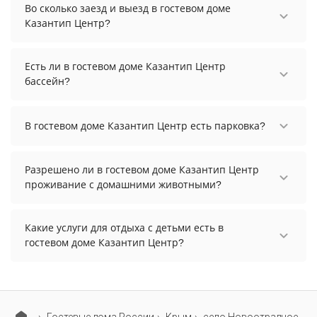
Казантип Центр начинается от 3128 рублей.
Во сколько заезд и выезд в гостевом доме
Чтобы увидеть актуальные цены на проживание,
Казантип Центр?
выберите нужные даты и количество гостей.
Заезд возможен после 14:00, а выезд необходимо
осуществить до 12:00.
Есть ли в гостевом доме Казантип Центр
бассейн?
В гостевом доме Казантип Центр нет бассейна.
В гостевом доме Казантип Центр есть парковка?
В гостевом доме Казантип Центр есть парковка,
уточните информацию перед бронированием у
Разрешено ли в гостевом доме Казантип Центр
менеджера, возможно, услуга оплачивается
проживание с домашними животными?
отдельно.
Проживание с домашними животными
разрешено. Однако, это может оплачиваться
Какие услуги для отдыха с детьми есть в
дополнительно.
гостевом доме Казантип Центр?
Для детей в гостевом доме Казантип Центр
работает детская площадка.