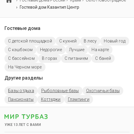
Гостевые дома России
Крым
село Новоотрадное
Гостевой дом Казантип Центр
Гостевые дома
С детской площадкой
С кухней
В лесу
Новый год
С кэшбэком
Недорогие
Лучшие
На карте
С бассейном
В горах
С питанием
С баней
На Черном море
Другие разделы
Базы отдыха
Рыболовные базы
Охотничьи базы
Пансионаты
Коттеджи
Глэмпинги
УЖЕ 13 ЛЕТ С ВАМИ