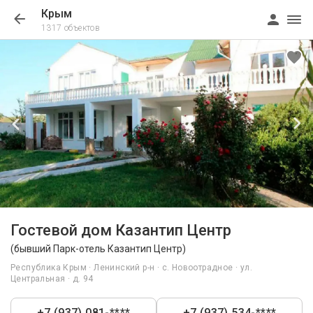
Крым
1317 объектов
1/147
Гостевой дом Казантип Центр
(бывший Парк-отель Казантип Центр)
Республика Крым · Ленинский р-н · с. Новоотрадное · ул.
Центральная · д. 94
+7 (937) 081-****
+7 (937) 534-****