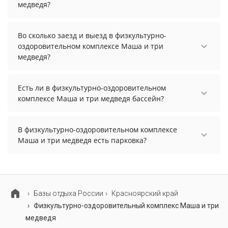
медведя?
Чтобы увидеть актуальные цены на проживание
в физкультурно-оздоровительном комплексе
Во сколько заезд и выезд в физкультурно-
Маша и три медведя, выберите нужные даты и
оздоровительном комплексе Маша и три
количество гостей.
медведя?
Заезд возможен после 13:00, а выезд необходимо
осуществить до 15:00.
Есть ли в физкультурно-оздоровительном
комплексе Маша и три медведя бассейн?
В физкультурно-оздоровительном комплексе
Маша и три медведя нет бассейна.
В физкультурно-оздоровительном комплексе
Маша и три медведя есть парковка?
В физкультурно-оздоровительном комплексе
Маша и три медведя нет парковки.
Базы отдыха России
Красноярский край
Физкультурно-оздоровительный комплекс Маша и три
медведя