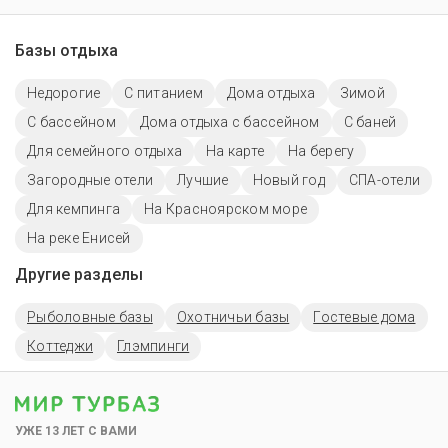
Базы отдыха
Недорогие
С питанием
Дома отдыха
Зимой
С бассейном
Дома отдыха с бассейном
С баней
Для семейного отдыха
На карте
На берегу
Загородные отели
Лучшие
Новый год
СПА-отели
Для кемпинга
На Красноярском море
На реке Енисей
Другие разделы
Рыболовные базы
Охотничьи базы
Гостевые дома
Коттеджи
Глэмпинги
УЖЕ 13 ЛЕТ С ВАМИ