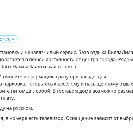
: 470 м
ановку и ненавязчивый сервис. База отдыха ВиллаЛил
полагается в пешей доступности от центра города. Рядом
Лаго-Наки и Хаджохская теснина.
 Уточняйте информацию сразу при заезде. Для
 парковка. Готовьтесь к весёлому и насыщенному отдых
ерите питомца с собой. В гостевом доме возможно разм
плату.
ду на русском.
ня, в номере есть телевизор. Оснащение зависит от выб