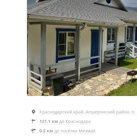
Краснодарский край, Апшеронский район, п. 
121.1 км
до Краснодара
0.5 км
до посёлка Мезмай