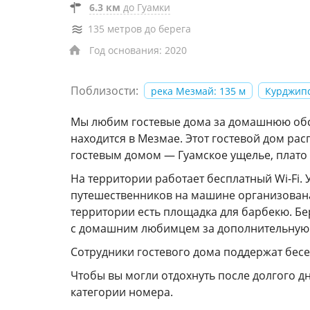
6.3 км
до Гуамки
135 метров до берега
Год основания: 2020
Поблизости:
река Мезмай: 135 м
Курджипс
Мы любим гостевые дома за домашнюю обст
находится в Мезмае. Этот гостевой дом рас
гостевым домом — Гуамское ущелье, плато 
На территории работает бесплатный Wi-Fi.
путешественников на машине организована
территории есть площадка для барбекю. Б
с домашним любимцем за дополнительную 
Сотрудники гостевого дома поддержат бесе
Чтобы вы могли отдохнуть после долгого д
категории номера.