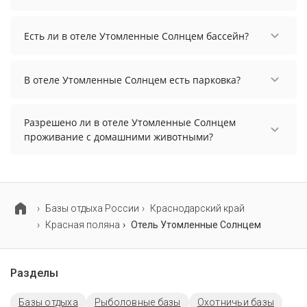
выберите нужные даты и количество гостей.
Заезд возможен после 15:00, а выезд необходимо
осуществить до 12:00.
Есть ли в отеле Утомленные Солнцем бассейн?
В отеле Утомленные Солнцем нет бассейна.
В отеле Утомленные Солнцем есть парковка?
В отеле Утомленные Солнцем есть парковка,
уточните информацию перед бронированием у
Разрешено ли в отеле Утомленные Солнцем
менеджера, возможно, услуга оплачивается
проживание с домашними животными?
отдельно.
Проживание с домашними животными
разрешено. Однако, это может оплачиваться
дополнительно.
Базы отдыха России
Краснодарский край
Красная поляна
Отель Утомленные Солнцем
Разделы
Базы отдыха
Рыболовные базы
Охотничьи базы