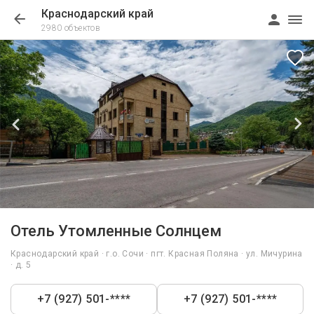
Краснодарский край
2980 объектов
1/53
Отель Утомленные Солнцем
Краснодарский край · г.о. Сочи · пгт. Красная Поляна · ул. Мичурина
· д. 5
+7 (927) 501-****
+7 (927) 501-****