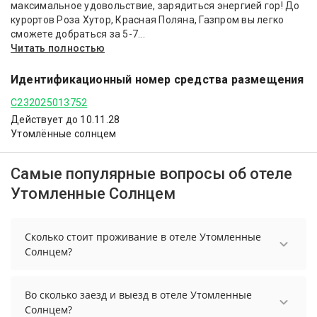
максимальное удовольствие, зарядиться энергией гор! До
курортов Роза Хутор, Красная Поляна, Газпром вы легко
сможете добраться за 5-7...
Читать полностью
Идентификационный номер средства размещения
С232025013752
Действует до 10.11.28
Утомлённые солнцем
Самые популярные вопросы об отеле
Утомленные Солнцем
Сколько стоит проживание в отеле Утомленные
Солнцем?
Стоимость проживания в отеле Утомленные
Солнцем начинается от 2784 рублей. Чтобы
Во сколько заезд и выезд в отеле Утомленные
увидеть актуальные цены на проживание,
Солнцем?