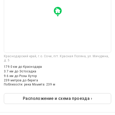
Краснодарский край, г.о. Сочи, пгт. Красная Поляна, ул. Мичурина,
д. 5
179.0 км
до Краснодара
3.7 км
до Эстосадка
9.6 км
до Розы Хутор
239 метров до берега
Поблизости: река Мзымта: 239 м
Расположение и схема проезда ›