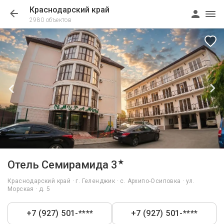
Краснодарский край
2980 объектов
1/24
★
Отель Семирамида 3
Краснодарский край · г. Геленджик · с. Архипо-Осиповка · ул.
Морская · д. 5
+7 (927) 501-****
+7 (927) 501-****