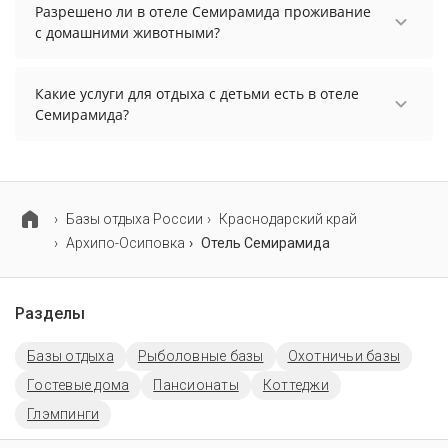
информацию перед бронированием у
Разрешено ли в отеле Семирамида проживание
менеджера, возможно, услуга оплачивается
с домашними животными?
отдельно.
Проживание с домашними животными
запрещено.
Какие услуги для отдыха с детьми есть в отеле
Семирамида?
Для детей в отеле Семирамида работает детская
площадка.
Базы отдыха России
Краснодарский край
Архипо-Осиповка
Отель Семирамида
Разделы
Базы отдыха
Рыболовные базы
Охотничьи базы
Гостевые дома
Пансионаты
Коттеджи
Глэмпинги