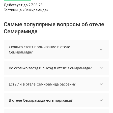
Действует до 27.08.28
Гостиница «Семирамида»
Самые популярные вопросы об отеле
Семирамида
Сколько стоит проживание в отеле
Семирамида?
Стоимость проживания в отеле Семирамида
начинается от 7678 рублей. Чтобы увидеть
Во сколько заезд и выезд в отеле Семирамида?
актуальные цены на проживание, выберите
нужные даты и количество гостей.
Заезд возможен после 14:00, а выезд необходимо
осуществить до 12:00.
Есть ли в отеле Семирамида бассейн?
В отеле Семирамида есть бассейн.
В отеле Семирамида есть парковка?
В отеле Семирамида есть парковка, уточните