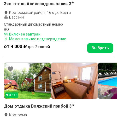
★
Эко-отель Александров залив
3
Костромской район
·
16
м до
Волги
Бассейн
Стандартный двухместный номер
RO
Включен завтрак
Моментальное подтверждение
от 4 000 ₽
для 2 гостей
Выбрать
9.3
/ 10
★
Дом отдыха Волжский прибой
3
Кострома