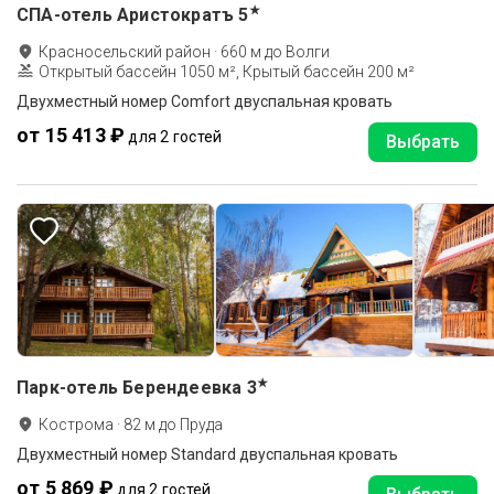
★
СПА-отель Аристократъ
5
Красносельский район
·
660
м до
Волги
Открытый бассейн 1050 м², Крытый бассейн 200 м²
Двухместный номер Comfort двуспальная кровать
от 15 413 ₽
для 2 гостей
Выбрать
★
Парк-отель Берендеевка
3
Кострома
·
82
м до
Пруда
Двухместный номер Standard двуспальная кровать
от 5 869 ₽
для 2 гостей