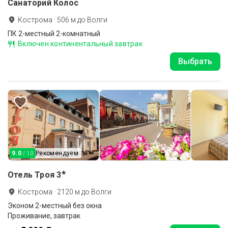
Санаторий Колос
Кострома
·
506
м до
Волги
ПК 2-местный 2-комнатный
Включен континентальный завтрак
Выбрать
9.0
Рекомендуем
/ 10
★
Отель Троя
3
Кострома
·
2120
м до
Волги
Эконом 2-местный без окна
Проживание, завтрак