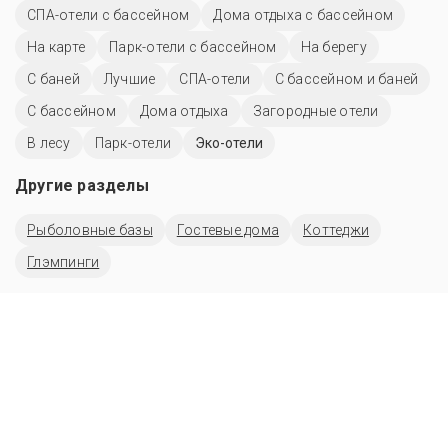
СПА-отели с бассейном
Дома отдыха с бассейном
На карте
Парк-отели с бассейном
На берегу
С баней
Лучшие
СПА-отели
С бассейном и баней
С бассейном
Дома отдыха
Загородные отели
В лесу
Парк-отели
Эко-отели
Другие разделы
Рыболовные базы
Гостевые дома
Коттеджи
Глэмпинги