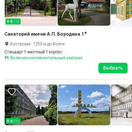
9.8
/ 10
★
Санаторий имени А.П. Бородина
1
Кострома
·
1250
м до
Волги
Стандарт 1-местный 1 корпус
Включен континентальный завтрак
Выбрать
9.0
/ 10