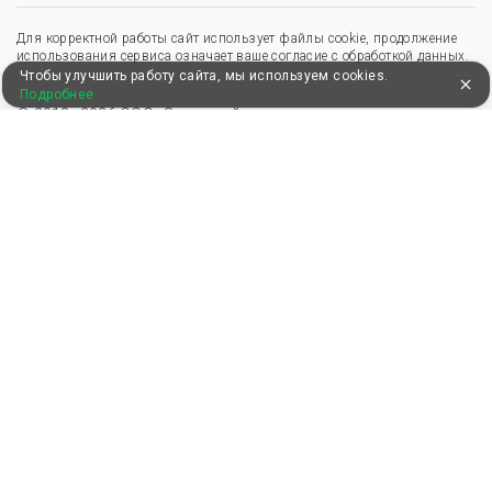
Для корректной работы сайт использует файлы cookie, продолжение
использования сервиса означает ваше согласие с обработкой данных.
Чтобы улучшить работу сайта, мы используем cookies.
Подробнее
© 2013–2026 ООО «Здоровый отдых»
,
,
Пользовательское соглашение
Политика конфиденциальности
Положение о перс. данных
Удобные, быстрые и безопасные платежи
при оплате бронирований
Мы в Едином федеральном реестре турагентов
ООО “Здоровый отдых”
0008795
РТА