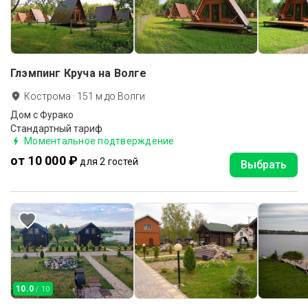
Глэмпинг Круча на Волге
Кострома
·
151
м до
Волги
Дом с Фурако
Стандартный тариф
Моментальное подтверждение
от 10 000 ₽
для 2 гостей
Выбрать
10.0
/ 10