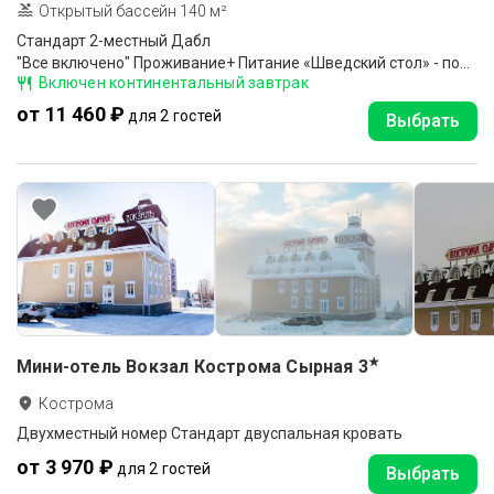
Открытый бассейн 140 м²
Стандарт 2-местный Дабл
"Все включено" Проживание+ Питание «Шведский стол» - полный пансион (завтрак, обед и ужин), Шампанское на завтрак. Красное и белое вино на обед и ужин, пользование Открытым бассейном 20*8 м, Ежедневная анимация, Барбекю-площадки с мангалом, Охран. парковк
Включен континентальный завтрак
от 11 460 ₽
для 2 гостей
Выбрать
★
Мини-отель Вокзал Кострома Сырная
3
Кострома
Двухместный номер Стандарт двуспальная кровать
от 3 970 ₽
для 2 гостей
Выбрать