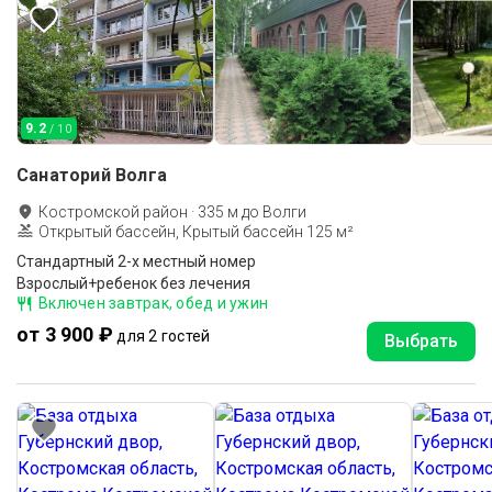
9.2
/ 10
Санаторий Волга
Костромской район
·
335
м до
Волги
Открытый бассейн, Крытый бассейн 125 м²
Стандартный 2-х местный номер
Взрослый+ребенок без лечения
Включен завтрак, обед и ужин
от 3 900 ₽
для 2 гостей
Выбрать