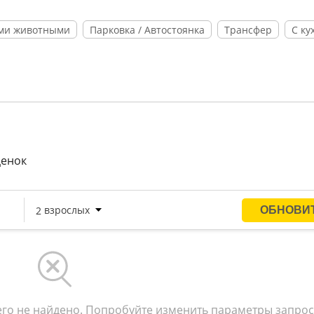
ми животными
Парковка / Автостоянка
Трансфер
С ку
ценок
го не найдено. Попробуйте изменить параметры запрос