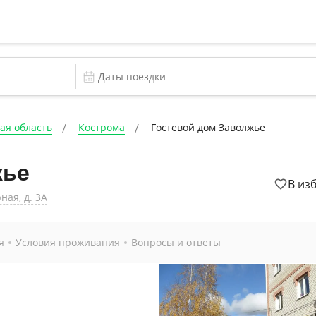
ая область
Кострома
Гостевой дом Заволжье
жье
В из
ная, д. 3А
я
Условия проживания
Вопросы и ответы