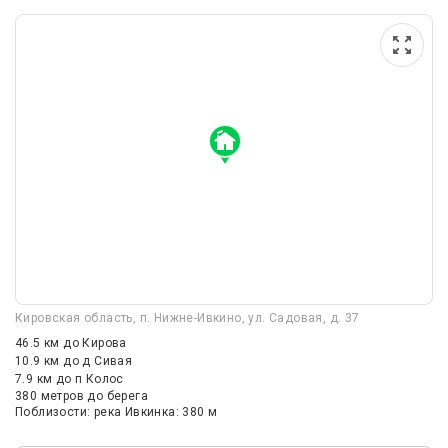
Кировская область, п. Нижне-Ивкино, ул. Садовая, д. 37
46.5 км
до Кирова
10.9 км
до д Сивая
7.9 км
до п Колос
380 метров до берега
Поблизости: река Ивкинка: 380 м