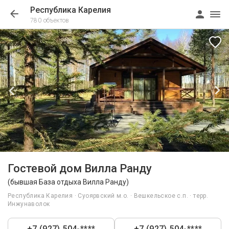
Республика Карелия
780 объектов
1/73
Гостевой дом Вилла Ранду
(бывшая База отдыха Вилла Ранду)
Республика Карелия · Суоярвский м.о. · Вешкельское с.п. · терр.
Инжунаволок
+7 (927) 504-****
+7 (927) 504-****