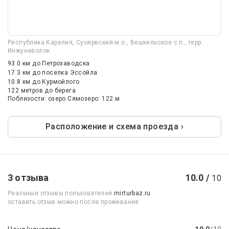
Республика Карелия, Суоярвский м.о., Вешкельское с.п., терр.
Инжунаволок
93.0 км
до Петрозаводска
17.3 км
до поселка Эссойла
10.8 км
до Курмойлого
122 метров до берега
Поблизости: озеро Сямозеро: 122 м
Расположение и схема проезда ›
3 отзыва
10.0 /
10
Реальные отзывы пользователей
mirturbaz.ru
оставить отзыв можно после проживания