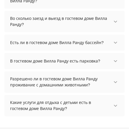
Вилла Ранду?
Стоимость проживания в гостевом доме Вилла
Ранду начинается от 12000 рублей. Чтобы
Во сколько заезд и выезд в гостевом доме Вилла
увидеть актуальные цены на проживание,
Ранду?
выберите нужные даты и количество гостей.
Заезд возможен после 15:00, а выезд необходимо
осуществить до 12:00.
Есть ли в гостевом доме Вилла Ранду бассейн?
В гостевом доме Вилла Ранду нет бассейна.
В гостевом доме Вилла Ранду есть парковка?
В гостевом доме Вилла Ранду есть парковка,
уточните информацию перед бронированием у
Разрешено ли в гостевом доме Вилла Ранду
менеджера, возможно, услуга оплачивается
проживание с домашними животными?
отдельно.
Проживание с домашними животными
разрешено. Однако, это может оплачиваться
Какие услуги для отдыха с детьми есть в
дополнительно.
гостевом доме Вилла Ранду?
Для детей в гостевом доме Вилла Ранду работает
детская площадка.