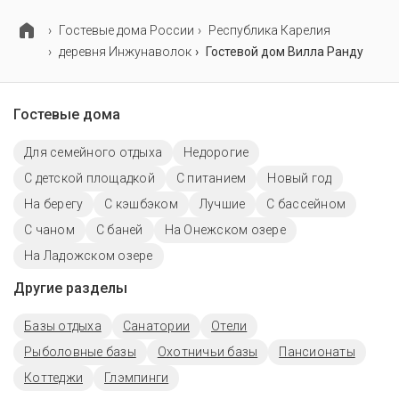
Гостевые дома России
Республика Карелия
деревня Инжунаволок
Гостевой дом Вилла Ранду
Гостевые дома
Для семейного отдыха
Недорогие
С детской площадкой
С питанием
Новый год
На берегу
С кэшбэком
Лучшие
С бассейном
С чаном
С баней
На Онежском озере
На Ладожском озере
Другие разделы
Базы отдыха
Санатории
Отели
Рыболовные базы
Охотничьи базы
Пансионаты
Коттеджи
Глэмпинги