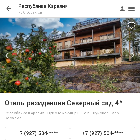
Республика Карелия
780 объектов
1/74
★
Отель-резиденция Северный cад 4
Республика Карелия · Прионежский р-н. · с.п. Шуйское · дер.
Косалма
+7 (927) 504-****
+7 (927) 504-****