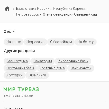
Базы отдыха России
Республика Карелия
Петрозаводск
Отель-резиденция Северный cад
Отели
На карте
Недорогие
С бассейном
На берегу
Другие разделы
Базы отдыха
Санатории
Рыболовные базы
Охотничьи базы
Гостевые дома
Пансионаты
Коттеджи
Глэмпинги
УЖЕ 13 ЛЕТ С ВАМИ