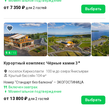
Моментальное подтверждение
от 7 350 ₽
для 2 гостей
Выбрать
9.6
/ 10
★
Курортный комплекс Чёрные камни
3
поселок Киркколахти
·
100
м до
озера Янисъярви
Крытый бассейн 104 м²
Номер "Стандарт без балкона" – ЭКОГОСТИНИЦА
Включен завтрак
Моментальное подтверждение
от 13 800 ₽
для 2 гостей
Выбрать