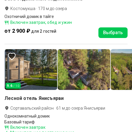
Костомукша
·
170
м до
озера
Охотничий домик в тайге
Включен завтрак, обед и ужин
от 2 900 ₽
для 2 гостей
Выбрать
9.6
/ 10
Лесной отель Янисъярви
Сортавальский район
·
61
м до
озера Янисъярви
Однокомнатный домик
Базовый тариф
Включен завтрак