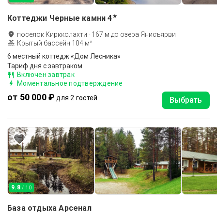
★
Коттеджи Черные камни
4
поселок Киркколахти
·
167
м до
озера Янисъярви
Крытый бассейн 104 м²
6 местный коттедж «Дом Лесника»
Тариф дня с завтраком
Включен завтрак
Моментальное подтверждение
от 50 000 ₽
для 2 гостей
Выбрать
9.8
/ 10
База отдыха Арсенал