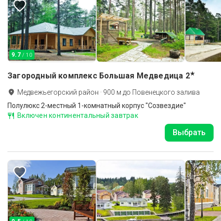
9.7
/ 10
★
Загородный комплекс Большая Медведица
2
Медвежьегорский район
·
900
м до
Повенецкого залива
Полулюкс 2-местный 1-комнатный корпус "Созвездие"
Включен континентальный завтрак
Выбрать