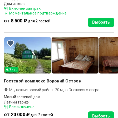
Дом из кело
Включен завтрак
Моментальное подтверждение
от 8 500 ₽
для 2 гостей
Выбрать
9.7
/ 10
Гостевой комплекс Вороний Остров
Медвежьегорский район
·
20
м до
Онежского озера
Малый гостевой дом
Летний тариф
Все включено
от 20 000 ₽
для 2 гостей
Выбрать