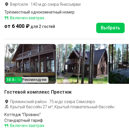
Вяртсиля
·
140
м до
озера Янисъярви
Трёхместный однокомнатный номер
Включен завтрак
от 6 400 ₽
для 2 гостей
Выбрать
10.0
Рекомендуем
/ 10
Гостевой комплекс Престиж
Пряжинский район
·
75
м до
озера Сямозеро
Крытый бассейн 27 м², Крытый плавательный бассейн
Коттедж "Прованс"
Стандартный тариф
Включен завтрак