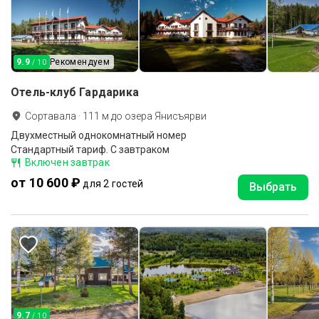
9.9
Рекомендуем
/ 10
Отель-клуб Гардарика
Сортавала
·
111
м до
озера Янисъярви
Двухместный однокомнатный номер
Стандартный тариф. С завтраком
Включен завтрак
от 10 600 ₽
для 2 гостей
Выбрать
9.7
/ 10