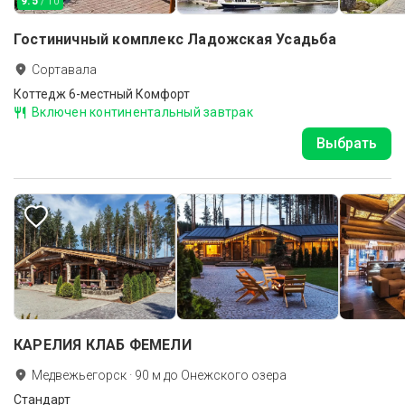
9.5
/ 10
Гостиничный комплекс Ладожская Усадьба
Сортавала
Коттедж 6-местный Комфорт
Включен континентальный завтрак
Выбрать
КАРЕЛИЯ КЛАБ ФЕМЕЛИ
Медвежьегорск
·
90
м до
Онежского озера
Стандарт