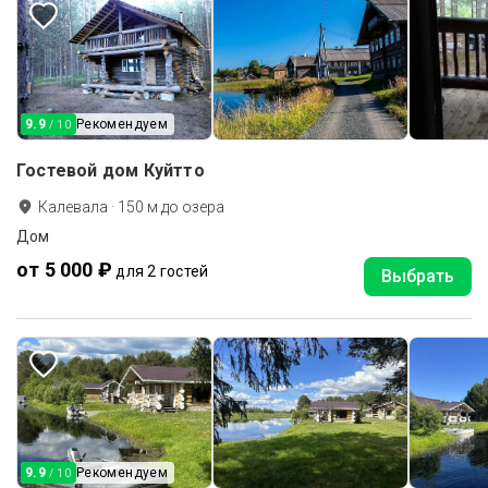
9.9
Рекомендуем
/ 10
Гостевой дом Куйтто
Калевала
·
150
м до
озера
Дом
от 5 000 ₽
для 2 гостей
Выбрать
9.9
Рекомендуем
/ 10