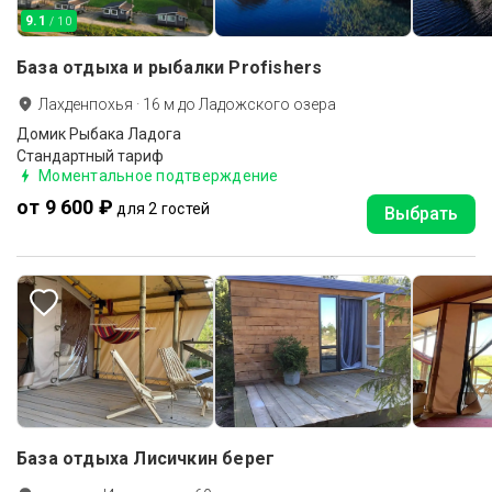
9.1
/ 10
База отдыха и рыбалки Profishers
Лахденпохья
·
16
м до
Ладожского озера
Домик Рыбака Ладога
Стандартный тариф
Моментальное подтверждение
от 9 600 ₽
для 2 гостей
Выбрать
База отдыха Лисичкин берег