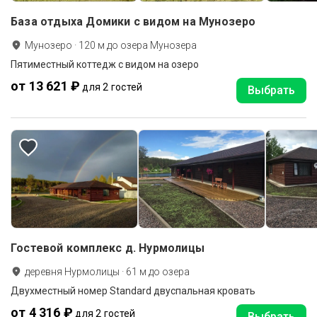
База отдыха Домики с видом на Мунозеро
Мунозеро
·
120
м до
озера Мунозера
Пятиместный коттедж с видом на озеро
от 13 621 ₽
для 2 гостей
Выбрать
Гостевой комплекс д. Нурмолицы
деревня Нурмолицы
·
61
м до
озера
Двухместный номер Standard двуспальная кровать
от 4 316 ₽
для 2 гостей
Выбрать