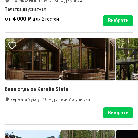
поселок Импилахти
·
60
м до
залива
Палатка двускатная
от 4 000 ₽
для 2 гостей
Выбрать
База отдыха Karelia State
деревня Ууксу
·
40
м до
реки Уксунйоки
Выбрать