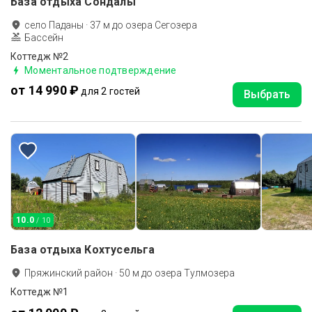
База отдыха Сондалы
село Паданы
·
37
м до
озера Сегозера
Бассейн
Коттедж №2
Моментальное подтверждение
от 14 990 ₽
для 2 гостей
Выбрать
10.0
/ 10
База отдыха Кохтусельга
Пряжинский район
·
50
м до
озера Тулмозера
Коттедж №1