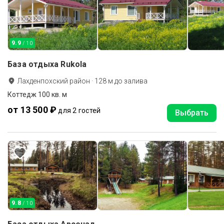
9.9
/ 10
База отдыха Rukola
Лахденпохский район
·
128
м до
залива
Коттедж 100 кв. м
от 13 500 ₽
для 2 гостей
Выбрать
9.8
/ 10