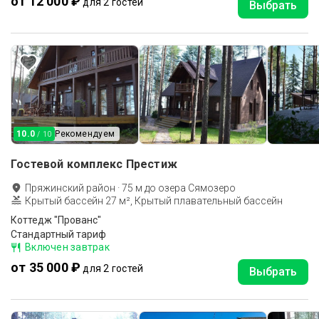
от 12 000 ₽
для 2 гостей
Выбрать
10.0
Рекомендуем
/ 10
Гостевой комплекс Престиж
Пряжинский район
·
75
м до
озера Сямозеро
Крытый бассейн 27 м², Крытый плавательный бассейн
Коттедж "Прованс"
Стандартный тариф
Включен завтрак
от 35 000 ₽
для 2 гостей
Выбрать