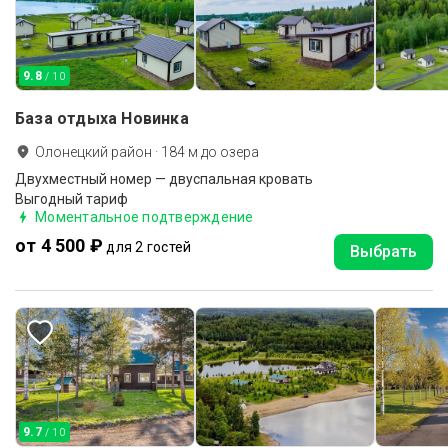
9.8
/ 10
База отдыха Новинка
Олонецкий район
·
184
м до
озера
Двухместный номер — двуспальная кровать
Выгодный тариф
Моментальное подтверждение
от 4 500 ₽
для 2 гостей
Выбрать
9.7
/ 10