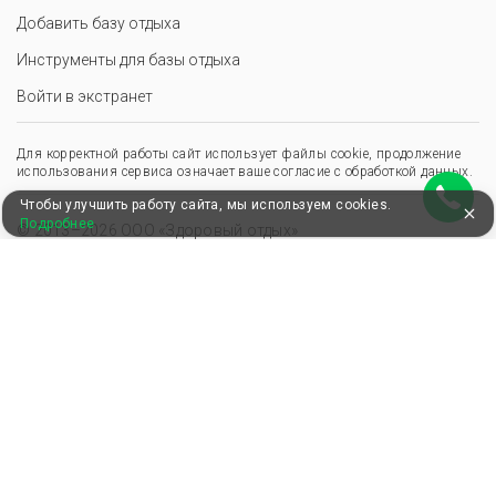
Добавить базу отдыха
Инструменты для базы отдыха
Войти в экстранет
Для корректной работы сайт использует файлы cookie, продолжение
использования сервиса означает ваше согласие с обработкой данных.
Чтобы улучшить работу сайта, мы используем cookies.
Подробнее
© 2013–2026 ООО «Здоровый отдых»
,
,
Пользовательское соглашение
Политика конфиденциальности
Положение о перс. данных
Удобные, быстрые и безопасные платежи
при оплате бронирований
Мы в Едином федеральном реестре турагентов
ООО “Здоровый отдых”