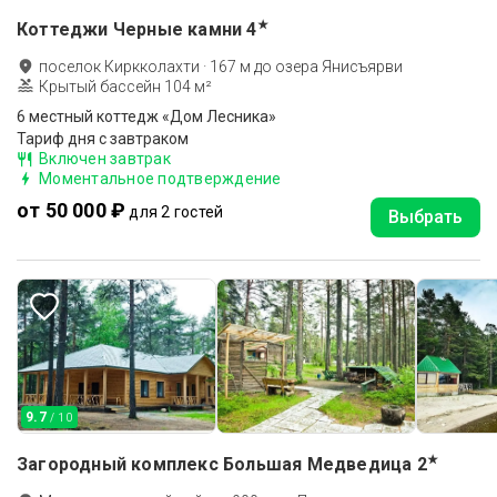
★
Коттеджи Черные камни
4
поселок Киркколахти
·
167
м до
озера Янисъярви
Крытый бассейн 104 м²
6 местный коттедж «Дом Лесника»
Тариф дня с завтраком
Включен завтрак
Моментальное подтверждение
от 50 000 ₽
для 2 гостей
Выбрать
9.7
/ 10
★
Загородный комплекс Большая Медведица
2