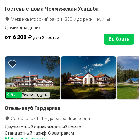
Гостевые дома Челмужская Усадьба
Медвежьегорский район
·
300
м до
реки Немины
Домик для двоих
от 6 200 ₽
для 2 гостей
Выбрать
9.9
Рекомендуем
/ 10
Отель-клуб Гардарика
Сортавала
·
111
м до
озера Янисъярви
Двухместный однокомнатный номер
Стандартный тариф. С завтраком
Включен завтрак