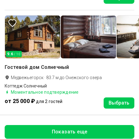
9.6
/ 10
Гостевой дом Солнечный
Медвежьегорск
·
83.7
м до
Онежского озера
Коттедж Солнечный
Моментальное подтверждение
от 25 000 ₽
для 2 гостей
Выбрать
Показать еще