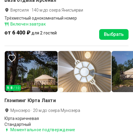
База отдыха Арсенал
Вяртсиля
·
140
м до
озера Янисъярви
Трёхместный однокомнатный номер
Включен завтрак
от 6 400 ₽
для 2 гостей
Выбрать
9.8
/ 10
Глэмпинг Юрта Лахти
Мунозеро
·
20
м до
озера Мунозера
Юрта коричневая
Стандартный
Моментальное подтверждение