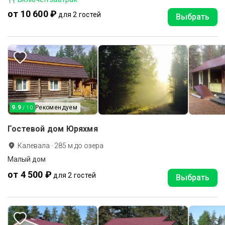
от 10 600 ₽
для 2 гостей
Выбрать
9.9
Рекомендуем
/ 10
Гостевой дом Юряхмя
Калевала
·
285
м до
озера
Малый дом
от 4 500 ₽
для 2 гостей
Выбрать