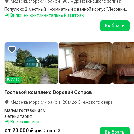
Медвежьегорский район
·
900
м до
Повенецкого залива
Полулюкс 2-местный 1-комнатный с ванной корпус "Лесовичок"
Включен континентальный завтрак
Выбрать
9.7
/ 10
Гостевой комплекс Вороний Остров
Медвежьегорский район
·
20
м до
Онежского озера
Малый гостевой дом
Летний тариф
Все включено
от 20 000 ₽
для 2 гостей
Выбрать