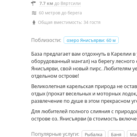
7.7 км
до Вяртсили
60 метров до берега
Общая вместимость: 34 гостя
Поблизости:
озеро Янисъярви: 60 м
База предлагает вам отдохнуть в Карелии в
оборудованный мангал) на берегу лесного 
Янисъярви, свой новый пирс. Любителям у
отдельном острове!
Великолепная карельская природа не оста
отдых (прокат весельных и моторных лодок
развлечение по душе в этом прекрасном уг
Для любителей полного слияния с природо
острове оз. Янисъярви (в стоимость включен
Популярные услуги:
Рыбалка
Баня
Ма