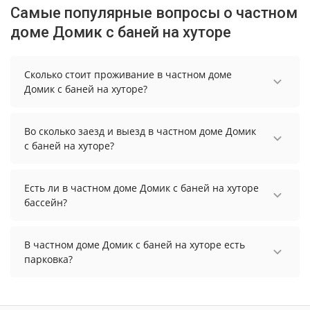
Самые популярные вопросы о частном
доме Домик с баней на хуторе
Сколько стоит проживание в частном доме
Домик с баней на хуторе?
Чтобы увидеть актуальные цены на проживание
в частном доме Домик с баней на хуторе,
Во сколько заезд и выезд в частном доме Домик
выберите нужные даты и количество гостей.
с баней на хуторе?
Заезд возможен после 15:00, а выезд необходимо
осуществить до 12:00.
Есть ли в частном доме Домик с баней на хуторе
бассейн?
В частном доме Домик с баней на хуторе нет
бассейна.
В частном доме Домик с баней на хуторе есть
парковка?
В частном доме Домик с баней на хуторе нет
парковки.