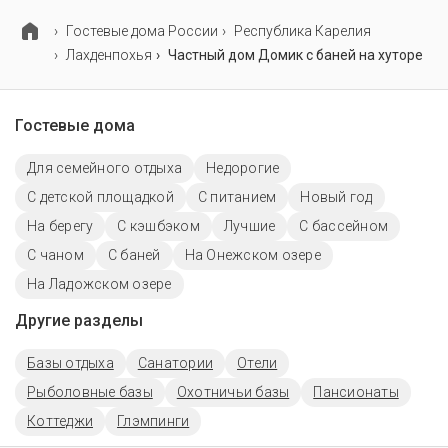
Гостевые дома России
Республика Карелия
Лахденпохья
Частный дом Домик с баней на хуторе
Гостевые дома
Для семейного отдыха
Недорогие
С детской площадкой
С питанием
Новый год
На берегу
С кэшбэком
Лучшие
С бассейном
С чаном
С баней
На Онежском озере
На Ладожском озере
Другие разделы
Базы отдыха
Санатории
Отели
Рыболовные базы
Охотничьи базы
Пансионаты
Коттеджи
Глэмпинги