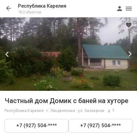
Республика Карелия
780 объектов
1/12
Частный дом Домик с баней на хуторе
Республика Карелия · г. Лахденпохья · ул. Заозерная · д. 7
+7 (927) 504-****
+7 (927) 504-****