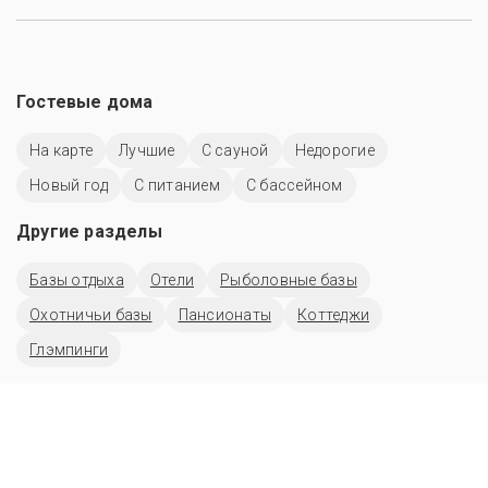
Гостевые дома
На карте
Лучшие
С сауной
Недорогие
Новый год
С питанием
С бассейном
Другие разделы
Базы отдыха
Отели
Рыболовные базы
Охотничьи базы
Пансионаты
Коттеджи
Глэмпинги