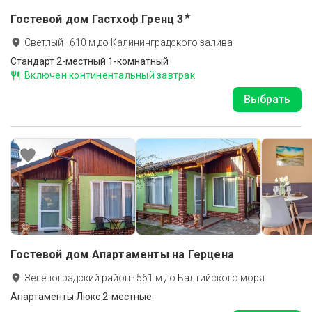
★
Гостевой дом Гастхоф Гренц
3
Светлый
·
610
м до
Калининградского залива
Стандарт 2-местный 1-комнатный
Включен континентальный завтрак
Выбрать
Гостевой дом Апартаменты на Герцена
Зеленоградский район
·
561
м до
Балтийского моря
Апартаменты Люкс 2-местные