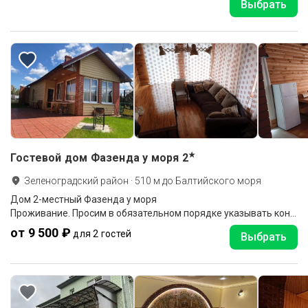
Выбрать
★
Гостевой дом Фазенда у моря
2
Зеленоградский район
·
510
м до
Балтийского моря
Дом 2-местный Фазенда у моря
Проживание. Просим в обязательном порядке указывать контактный номер гостя, для предоставления информации по заезду
от 9 500 ₽
для 2 гостей
Выбрать