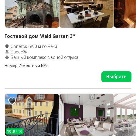
★
Гостевой дом Wald Garten
3
Советск
·
890
м до
Реки
Бассейн
Банный комплекс с зоной отдыха
Номер 2-местный №9
Выбрать
10.0
/ 10