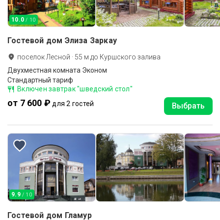
10.0
/ 10
Гостевой дом Элиза Заркау
поселок Лесной
·
55
м до
Куршского залива
Двухместная комната Эконом
Стандартный тариф
Включен завтрак "шведский стол"
от 7 600 ₽
для 2 гостей
Выбрать
9.9
/ 10
Гостевой дом Гламур