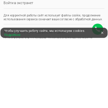
Войти в экстранет
Для корректной работы сайт использует файлы cookie, продолжение
использования сервиса означает ваше согласие с обработкой данных.
Чтобы улучшить работу сайта, мы используем cookies.
© 2013–2026 ООО «Здоровый отдых»
Подробнее
,
,
Пользовательское соглашение
Политика конфиденциальности
Положение о перс. данных
Удобные, быстрые и безопасные платежи
при оплате бронирований
Мы в Едином федеральном реестре турагентов
ООО “Здоровый отдых”
0008795
РТА