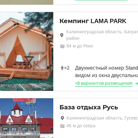
Кемпинг LAMA PARK
Калининградская область, Багра
район
84
м до
Реки
×
2
Двухместный номер Stand
видом из окна двуспальн
+
8 вариантов
размещения
База отдыха Русь
Калининградская область, Гусев
45
м до
озера