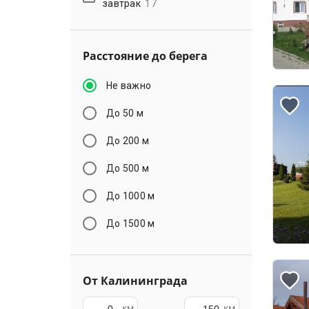
завтрак
17
Расстояние до берега
Не важно
До 50 м
До 200 м
До 500 м
До 1000 м
До 1500 м
От Калининграда
км
км