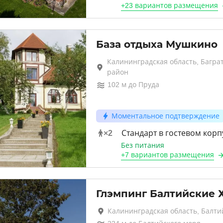
+
23 вариантов
размещения
База отдыха Мушкино
Калининградская область, Багра
район
102
м до
Пруда
Моментальное подтверждение
×
2
Стандарт в гостевом кор
Без питания
+
7 вариантов
размещения
Глэмпинг Балтийские 
Калининградская область, Балти