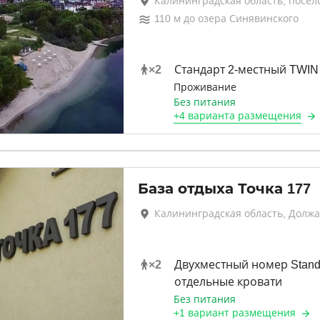
Калининградская область, посе
110
м до
озера Синявинского
×
2
Стандарт 2-местный TWIN
Проживание
Без питания
+
4 варианта
размещения
База отдыха Точка 177
Калининградская область, Должа
×
2
Двухместный номер Stand
отдельные кровати
Без питания
+
1 вариант
размещения