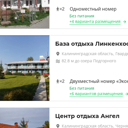
×
2
Одноместный номер
Без питания
+
4 варианта
размещения
База отдыха Линкенхо
Калининградская область, Гвард
82.8
м до
озера Подгорного
×
2
Двухместный номер «Эко
Без питания
+
6 вариантов
размещения
Центр отдыха Ангел
Калининградская область, Черня