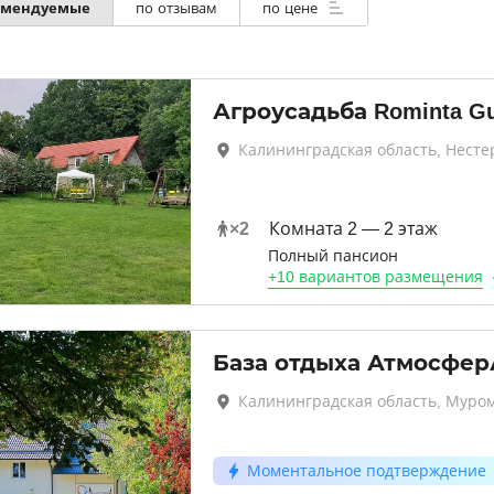
омендуемые
по отзывам
по цене
Агроусадьба Rominta Gu
Калининградская область, Несте
×
2
Комната 2 — 2 этаж
Полный пансион
+
10 вариантов
размещения
База отдыха Атмосфер
Калининградская область, Муро
Моментальное подтверждение