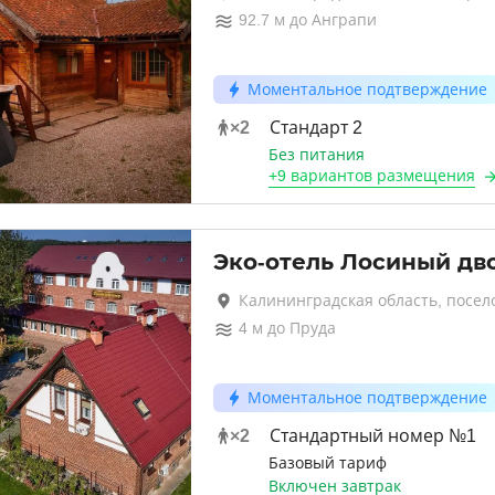
92.7
м до
Анграпи
Моментальное подтверждение
×
2
Стандарт 2
Без питания
+
9 вариантов
размещения
Эко-отель Лосиный дв
Калининградская область, посел
4
м до
Пруда
Моментальное подтверждение
×
2
Стандартный номер №1
Базовый тариф
Включен завтрак