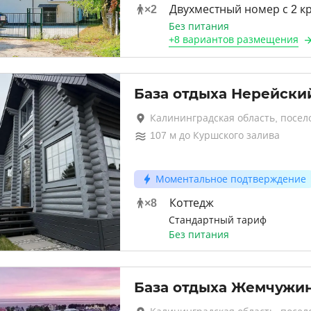
×
2
Двухместный номер с 2 к
Без питания
+
8 вариантов
размещения
База отдыха Нерейски
Калининградская область, посел
107
м до
Куршского залива
Моментальное подтверждение
×
8
Коттедж
Стандартный тариф
Без питания
База отдыха Жемчужи