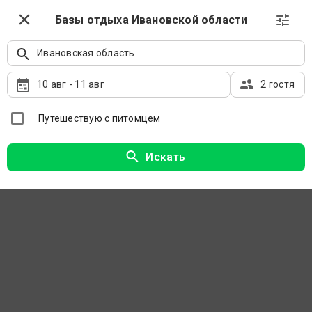
Выбрать даты
Базы отдыха Ивановской области
Ивановская область
Базы отдыха Ивановской области на карте
10 авг
-
11 авг
2 гостя
Путешествую с питомцем
Искать
Сначала рекомендуемые
Фильтры
На странице представлена удобная карта со всеми
лучшими базами отдыха Ивановской области. О каждом