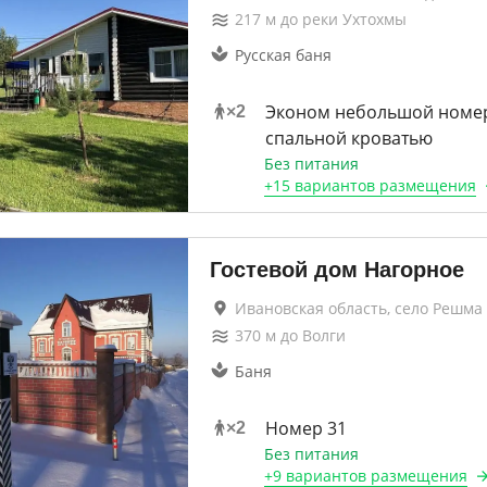
217
м до
реки Ухтохмы
Русская баня
Эконом небольшой номер 
×
2
спальной кроватью
Без питания
+
15 вариантов
размещения
Гостевой дом Нагорное
Ивановская область, село Решма
370
м до
Волги
Баня
Номер 31
×
2
Без питания
+
9 вариантов
размещения