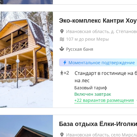
Эко-комплекс Кантри Хо
Ивановская область, д. Стёпанов
107
м до
реки Меры
Русская баня
Моментальное подтверждение
Стандарт в гостинице на 
×
2
на лес
Базовый тариф
Включен завтрак
+
22 вариантов
размещения
База отдыха Ёлки-Иголк
Ивановская область, село Мирсл