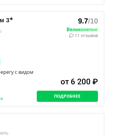
★
ум
3
9.7
/10
о
11 отзывов
берегу с видом
от 6 200 ₽
ПОДРОБНЕЕ
и
авль