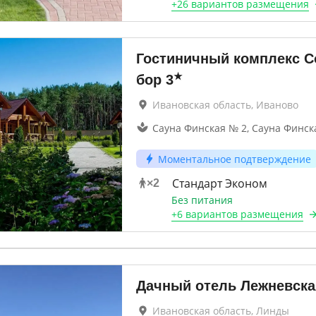
+
26 вариантов
размещения
Гостиничный комплекс 
★
бор
3
Ивановская область, Иваново
Сауна Финская № 2, Сауна Финск
Моментальное подтверждение
Стандарт Эконом
×
2
Без питания
+
6 вариантов
размещения
Дачный отель Лежневска
Ивановская область, Линды