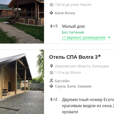
104
м до
реки Нерли
Баня-бочка
Малый дом
×
3
Без питания
+
1 вариант
размещения
★
Отель СПА Волга
3
Ивановская область, Кинешма
110
м до
Волги
Бассейн
Сауна, Баня, Хаммам
Двухместный номер Econ
×
2
красивым видом из окна 
кровати