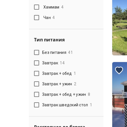
Хаммам
4
Чан
4
Тип питания
Без питания
41
Завтрак
14
Завтрак + обед
1
Завтрак + ужин
2
Завтрак + обед + ужин
8
Завтрак шведский стол
1