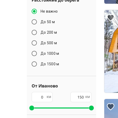
Расстояние до берега
Не важно
До 50 м
До 200 м
До 500 м
До 1000 м
До 1500 м
От Иваново
км
км