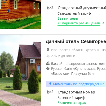
Стандартный двухместны
×
2
Стандартный тариф
Без питания
+
3 варианта
размещения
Дачный отель Семигорье
Ивановская область, деревня Ша
276
м до
Волги
Бассейн в оздоровительном ком
Русская баня «Купеческая», Русск
«Боярская», Плавучая баня
Моментальное подтверждение
Стандартный номер
×
2
Весенний тариф
Включен завтрак