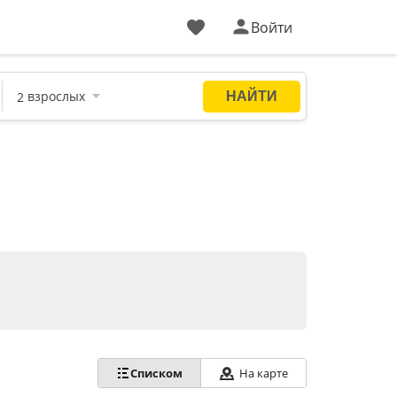
Войти
На карте
Списком