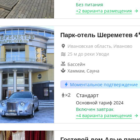
Без питания
+
2 варианта
размещения
Парк-отель Шереметев
4
Ивановская область, Иваново
25
м до
реки Уводи
Бассейн
Хаммам, Сауна
Моментальное подтверждение
Стандарт
×
2
Основной тариф 2024
Включен завтрак
+
4 варианта
размещения
Гостевой дом Алые пару