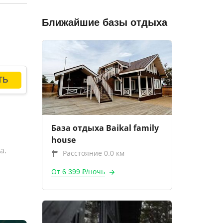
Ближайшие базы отдыха
База отдыха Baikal family
house
а.
Расстояние 0.0 км
От 6 399 ₽/ночь