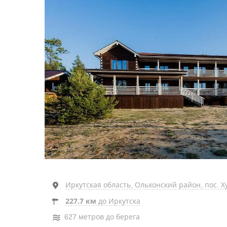
Иркутская область, Ольхонский район, пос. Ху
227.7 км
до Иркутска
627 метров до берега