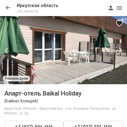
Иркутская область
265 объектов
Рекомендуем
1/18
Апарт-отель Baikal Holiday
(Байкал Холидей)
Иркутская область · Иркутский р-н · пос. Большое Голоустное · ул.
Кирова · д. 2д
+7 (927) 501-****
+7 (927) 501-****