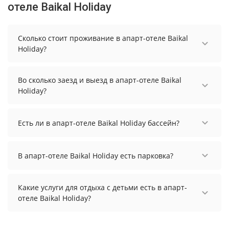
отеле Baikal Holiday
Сколько стоит проживание в апарт-отеле Baikal
Holiday?
Стоимость проживания в апарт-отеле Baikal
Holiday начинается от 9972 рублей. Чтобы
Во сколько заезд и выезд в апарт-отеле Baikal
увидеть актуальные цены на проживание,
Holiday?
выберите нужные даты и количество гостей.
Заезд возможен после 14:00, а выезд необходимо
осуществить до 12:00.
Есть ли в апарт-отеле Baikal Holiday бассейн?
В апарт-отеле Baikal Holiday есть каркасный
бассейн.
В апарт-отеле Baikal Holiday есть парковка?
В апарт-отеле Baikal Holiday есть парковка,
уточните информацию перед бронированием у
Какие услуги для отдыха с детьми есть в апарт-
менеджера, возможно, услуга оплачивается
отеле Baikal Holiday?
отдельно.
Для детей в апарт-отеле Baikal Holiday работает
детская площадка.