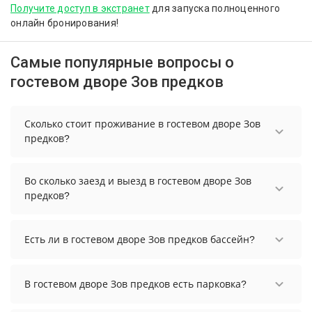
Получите доступ в экстранет
для запуска полноценного
онлайн бронирования!
Самые популярные вопросы о
гостевом дворе Зов предков
Сколько стоит проживание в гостевом дворе Зов
предков?
Чтобы увидеть актуальные цены на проживание
в гостевом дворе Зов предков, выберите нужные
Во сколько заезд и выезд в гостевом дворе Зов
даты и количество гостей.
предков?
Заезд возможен после 12:00, а выезд необходимо
осуществить до 14:00.
Есть ли в гостевом дворе Зов предков бассейн?
В гостевом дворе Зов предков нет бассейна.
В гостевом дворе Зов предков есть парковка?
В гостевом дворе Зов предков есть парковка,