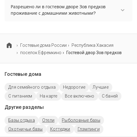
уточните информацию перед бронированием у
Разрешено ли в гостевом дворе Зов предков
менеджера, возможно, услуга оплачивается
проживание с домашними животными?
отдельно.
Проживание с домашними животными
запрещено.
Гостевые дома России
Республика Хакасия
поселок Ефремкино
Гостевой двор Зов предков
Гостевые дома
Для семейного отдыха
Недорогие
Лучшие
С питанием
На карте
Все включено
С баней
Другие разделы
Базы отдыха
Отели
Рыболовные базы
Охотничьи базы
Коттеджи
Глэмпинги