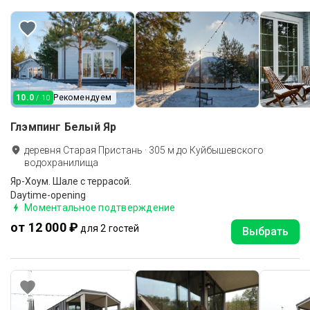
10.0
Рекомендуем
/ 10
Глэмпинг Белый Яр
деревня Старая Пристань
·
305
м до
Куйбышевского
водохранилища
Яр-Хоум. Шале с террасой.
Daytime-opening
Моментальное подтверждение
от 12 000 ₽
для 2 гостей
Выбрать