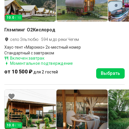
10.0
/ 10
Глэмпинг О2Кислород
село Эльтюбю
·
594
м до
реки Чегем
Хаус-тент «Марокко» 2х-местный номер
Стандартный с завтраком
Включен завтрак
Моментальное подтверждение
от 10 500 ₽
для 2 гостей
Выбрать
10.0
/ 10