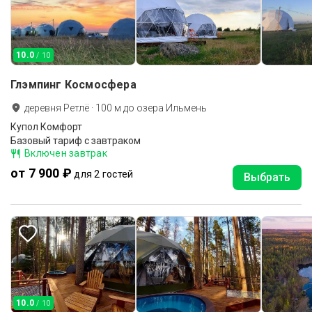
10.0
/ 10
Глэмпинг Космосфера
деревня Ретлё
·
100
м до
озера Ильмень
Купол Комфорт
Базовый тариф с завтраком
Включен завтрак
от 7 900 ₽
для 2 гостей
Выбрать
10.0
/ 10