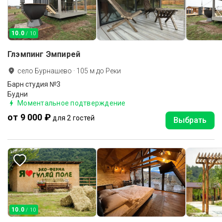
10.0
/ 10
Глэмпинг Эмпирей
село Бурнашево
·
105
м до
Реки
Барн студия №3
Будни
Моментальное подтверждение
от 9 000 ₽
для 2 гостей
Выбрать
10.0
/ 10