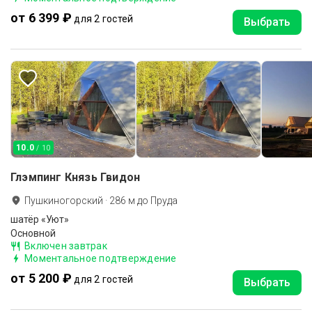
от 6 399 ₽
для 2 гостей
Выбрать
10.0
/ 10
Глэмпинг Князь Гвидон
Пушкиногорский
·
286
м до
Пруда
шатёр «Уют»
Основной
Включен завтрак
Моментальное подтверждение
от 5 200 ₽
для 2 гостей
Выбрать