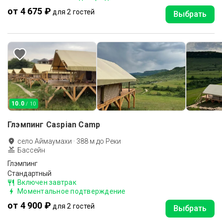
от 4 675 ₽
для 2 гостей
Выбрать
10.0
/ 10
Глэмпинг Caspian Camp
село Аймаумахи
·
388
м до
Реки
Бассейн
Глэмпинг
Стандартный
Включен завтрак
Моментальное подтверждение
от 4 900 ₽
для 2 гостей
Выбрать