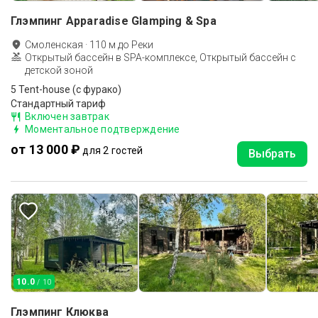
Глэмпинг Apparadise Glamping & Spa
Смоленская
·
110
м до
Реки
Открытый бассейн в SPA-комплексе, Открытый бассейн с
детской зоной
5 Tent-house (с фурако)
Стандартный тариф
Включен завтрак
Моментальное подтверждение
от 13 000 ₽
для 2 гостей
Выбрать
10.0
/ 10
Глэмпинг Клюква