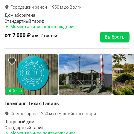
Городецкий район
·
1950
м до
Волги
Дом аборигена
Стандартный тариф
Моментальное подтверждение
от 7 000 ₽
для 2 гостей
Выбрать
10.0
/ 10
Глэмпинг Тихая Гавань
Светлогорск
·
1260
м до
Балтийского моря
Шатровый дом
Стандартный тариф
Моментальное подтверждение