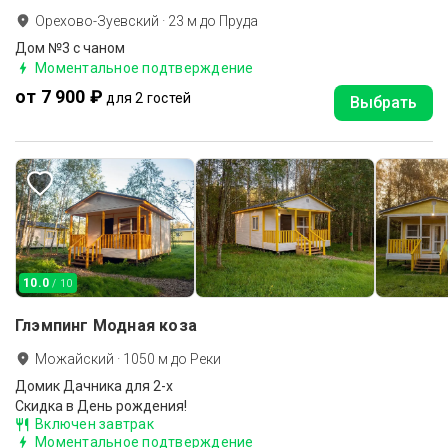
Орехово-Зуевский
·
23
м до
Пруда
Дом №3 с чаном
Моментальное подтверждение
от 7 900 ₽
для 2 гостей
Выбрать
10.0
/ 10
Глэмпинг Модная коза
Можайский
·
1050
м до
Реки
Домик Дачника для 2-х
Скидка в День рождения!
Включен завтрак
Моментальное подтверждение