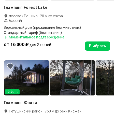
Глэмпинг Forest Lake
поселок Рощино
·
20
м до
озера
Бассейн
Зеркальный дом (проживание без животных)
Стандартный тариф (без питания)
Моментальное подтверждение
от 16 000 ₽
для 2 гостей
Выбрать
10.0
/ 10
Глэмпинг Юнити
Петушинский район
·
760
м до
реки Киржач