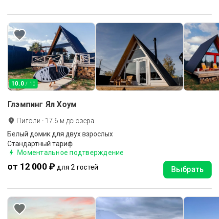
10.0
/ 10
Глэмпинг Ял Хоум
Пиголи
·
17.6
м до
озера
Белый домик для двух взрослых
Стандартный тариф
Моментальное подтверждение
от 12 000 ₽
для 2 гостей
Выбрать