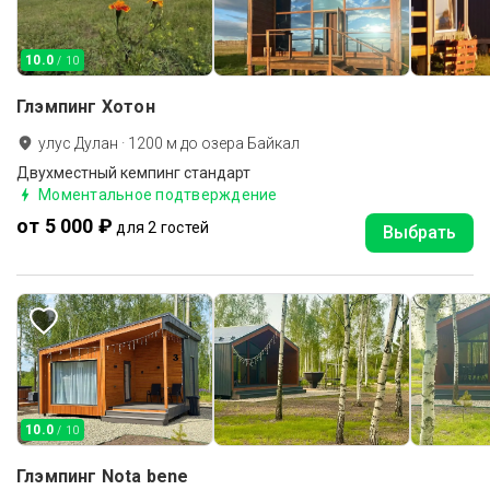
10.0
/ 10
Глэмпинг Хотон
улус Дулан
·
1200
м до
озера Байкал
Двухместный кемпинг стандарт
Моментальное подтверждение
от 5 000 ₽
для 2 гостей
Выбрать
10.0
/ 10
Глэмпинг Nota bene