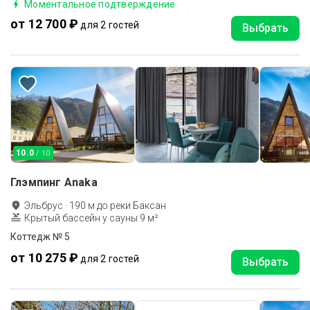
Моментальное подтверждение
от 12 700 ₽
для 2 гостей
Выбрать
10.0
/ 10
Глэмпинг Anaka
Эльбрус
·
190
м до
реки Баксан
Крытый бассейн у сауны 9 м²
Коттедж № 5
от 10 275 ₽
для 2 гостей
Выбрать