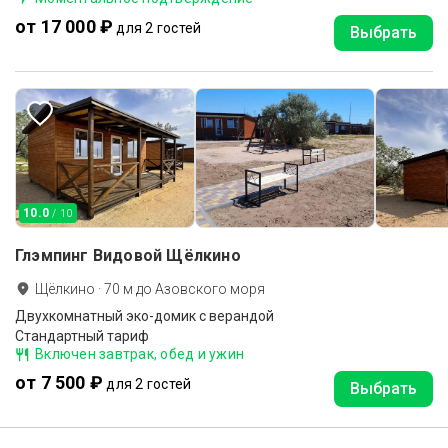
от 17 000 ₽
для 2 гостей
Выбрать
10.0
/ 10
Глэмпинг Видовой Щёлкино
Щёлкино
·
70
м до
Азовского моря
Двухкомнатный эко-домик с верандой
Стандартный тариф
Включен завтрак, обед и ужин
от 7 500 ₽
для 2 гостей
Выбрать