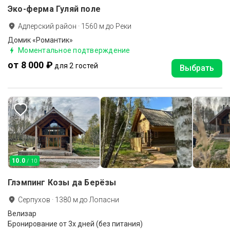
Эко-ферма Гуляй поле
Адлерский район
·
1560
м до
Реки
Домик «Романтик»
Моментальное подтверждение
от 8 000 ₽
для 2 гостей
Выбрать
10.0
/ 10
Глэмпинг Козы да Берёзы
Серпухов
·
1380
м до
Лопасни
Велизар
Бронирование от 3х дней (без питания)