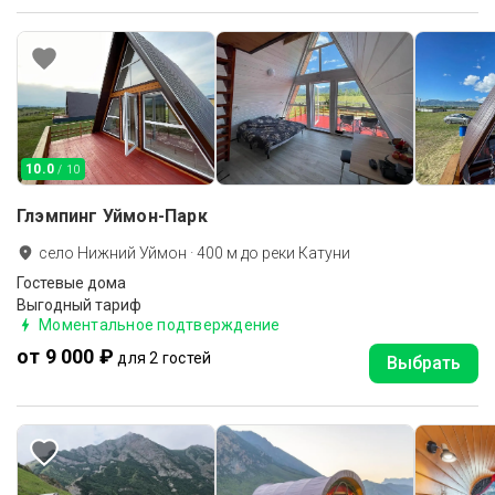
10.0
/ 10
Глэмпинг Уймон-Парк
село Нижний Уймон
·
400
м до
реки Катуни
Гостевые дома
Выгодный тариф
Моментальное подтверждение
от 9 000 ₽
для 2 гостей
Выбрать