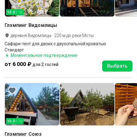
10.0
/ 10
Глэмпинг Видомлицы
деревня Видомлицы
·
220
м до
реки Мсты
Сафари-тент для двоих с двухспальной кроватью
Стандарт
Моментальное подтверждение
от 6 000 ₽
для 2 гостей
Выбрать
10.0
/ 10
Глэмпинг Союз