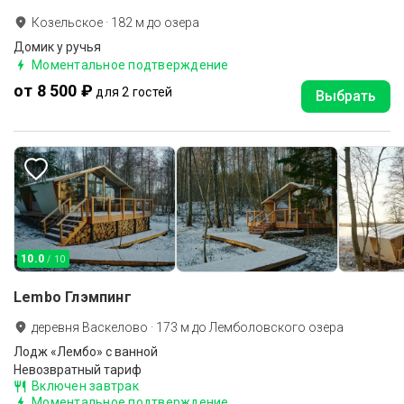
Козельское
·
182
м до
озера
Домик у ручья
Моментальное подтверждение
от 8 500 ₽
для 2 гостей
Выбрать
10.0
/ 10
Lembo Глэмпинг
деревня Васкелово
·
173
м до
Лемболовского озера
Лодж «Лембо» с ванной
Невозвратный тариф
Включен завтрак
Моментальное подтверждение