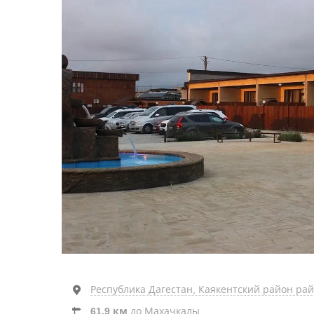
Республика Дагестан, Каякентский район райо
61.9 км
до Махачкалы