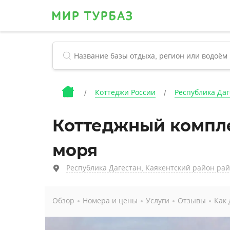
Коттеджи России
Республика Даг
Коттеджный компле
моря
Республика Дагестан, Каякентский район райо
Обзор
Номера и цены
Услуги
Отзывы
Как 