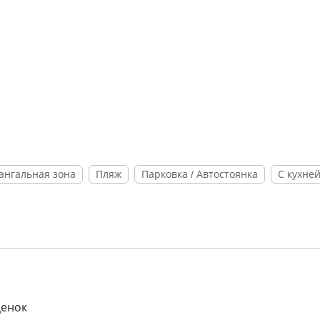
ангальная зона
Пляж
Парковка / Автостоянка
С кухне
ценок