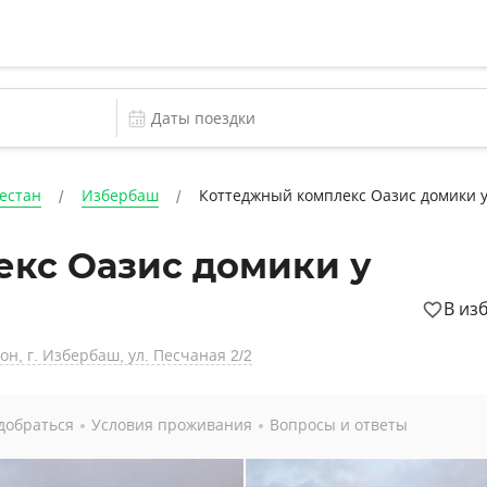
естан
Избербаш
Коттеджный комплекс Оазис домики 
кс Оазис домики у
В из
н, г. Избербаш, ул. Песчаная 2/2
добраться
Условия проживания
Вопросы и ответы