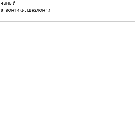
счаный
а: зонтики, шезлонги