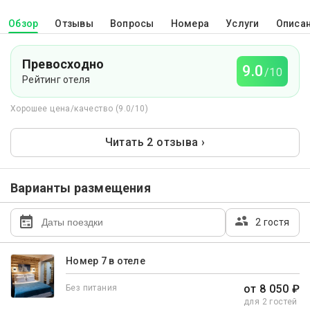
Обзор
Отзывы
Вопросы
Номера
Услуги
Описа
Превосходно
9.0
/10
Рейтинг отеля
Хорошее цена/качество (9.0/10)
Читать 2 отзыва ›
Варианты размещения
2 гостя
Номер 7 в отеле
от 8 050 ₽
Без питания
для 2 гостей