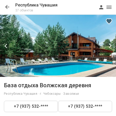
Республика Чувашия
37 объектов
1/129
База отдыха Волжская деревня
Республика Чувашия · г. Чебоксары · Заволжье
+7 (937) 532-****
+7 (937) 532-****