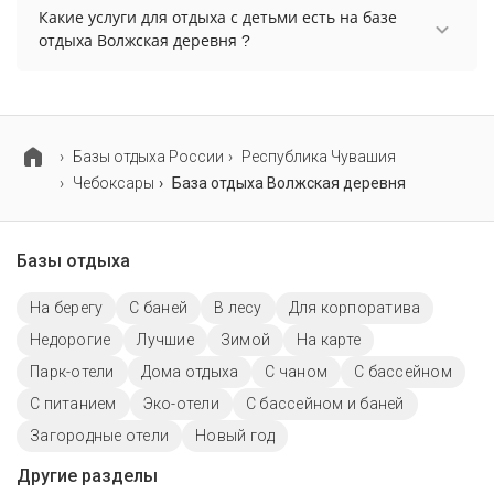
запрещено.
Какие услуги для отдыха с детьми есть на базе
отдыха Волжская деревня ?
Для детей на базе отдыха Волжская деревня
работает детская площадка.
Базы отдыха России
Республика Чувашия
Чебоксары
База отдыха Волжская деревня
Базы отдыха
На берегу
С баней
В лесу
Для корпоратива
Недорогие
Лучшие
Зимой
На карте
Парк-отели
Дома отдыха
С чаном
С бассейном
С питанием
Эко-отели
С бассейном и баней
Загородные отели
Новый год
Другие разделы