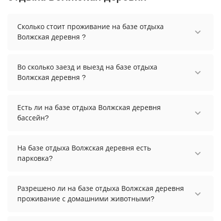
Сколько стоит проживание на базе отдыха
Волжская деревня ?
Стоимость проживания на базе отдыха Волжская
деревня начинается от 7577 рублей. Чтобы
Во сколько заезд и выезд на базе отдыха
увидеть актуальные цены на проживание,
Волжская деревня ?
выберите нужные даты и количество гостей.
Заезд возможен после 14:00, а выезд необходимо
осуществить до 12:00.
Есть ли на базе отдыха Волжская деревня
бассейн?
Да. Всего на территории базы отдыха Волжская
деревня бассейнов: 2. А именно: уличный
На базе отдыха Волжская деревня есть
бассейн с подогревом, бассейн в банном
парковка?
комплексе. Более точную информацию Вы
На базе отдыха Волжская деревня есть парковка,
можете уточнить по телефону у менеджера.
уточните информацию перед бронированием у
Разрешено ли на базе отдыха Волжская деревня
менеджера, возможно, услуга оплачивается
проживание с домашними животными?
отдельно.
Проживание с домашними животными