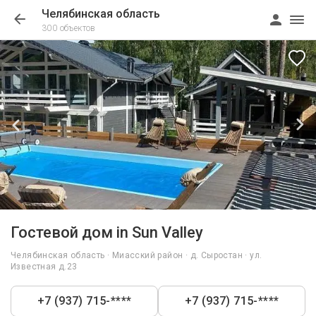
Челябинская область
300 объектов
1/7
Гостевой дом in Sun Valley
Челябинская область · Миасский район · д. Сыростан · ул.
Известная д.23
+7 (937) 715-****
+7 (937) 715-****