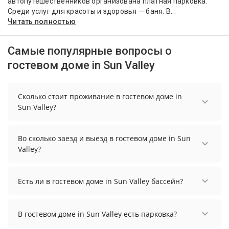
автопутешественников организована платная парковка.
Среди услуг для красоты и здоровья — баня. В...
Читать полностью
Самые популярные вопросы о
гостевом доме in Sun Valley
Сколько стоит проживание в гостевом доме in
Sun Valley?
Стоимость проживания в гостевом доме in Sun
Valley начинается от 5418 рублей. Чтобы увидеть
Во сколько заезд и выезд в гостевом доме in Sun
актуальные цены на проживание, выберите
Valley?
нужные даты и количество гостей.
Заезд возможен после 16:00, а выезд необходимо
осуществить до 14:00.
Есть ли в гостевом доме in Sun Valley бассейн?
В гостевом доме in Sun Valley есть бассейн.
В гостевом доме in Sun Valley есть парковка?