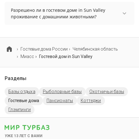
В гостевом доме in Sun Valley есть парковка,
уточните информацию перед бронированием у
Разрешено ли в гостевом доме in Sun Valley
менеджера, возможно, услуга оплачивается
проживание с домашними животными?
отдельно.
Проживание с домашними животными
разрешено. Однако, это может оплачиваться
дополнительно.
Гостевые дома России
Челябинская область
Миасс
Гостевой дом in Sun Valley
Разделы
Базы отдыха
Рыболовные базы
Охотничьи базы
Гостевые дома
Пансионаты
Коттеджи
Глэмпинги
УЖЕ 13 ЛЕТ С ВАМИ