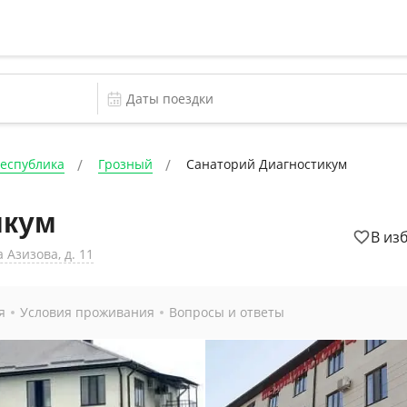
Республика
Грозный
Санаторий Диагностикум
икум
В из
 Азизова, д. 11
я
Условия проживания
Вопросы и ответы