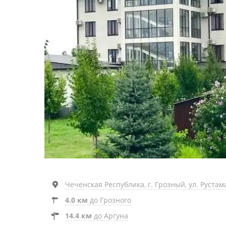
Чеченская Республика, г. Грозный, ул. Рустама
4.0 км
до Грозного
14.4 км
до Аргуна