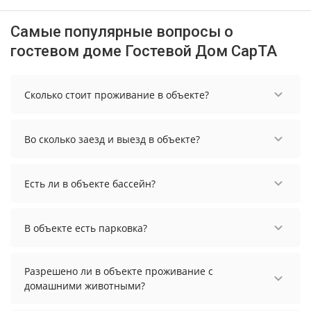
Самые популярные вопросы о
гостевом доме Гостевой Дом СарТА
Сколько стоит проживание в объекте?
Стоимость проживания в объекте начинается от
6311 рублей. Чтобы увидеть актуальные цены на
Во сколько заезд и выезд в объекте?
проживание, выберите нужные даты и
количество гостей.
Заезд возможен после 14:00, а выезд необходимо
осуществить до 12:00.
Есть ли в объекте бассейн?
В объекте есть бассейн.
В объекте есть парковка?
В объекте есть парковка, уточните информацию
перед бронированием у менеджера, возможно,
Разрешено ли в объекте проживание с
услуга оплачивается отдельно.
домашними животными?
Проживание с домашними животными