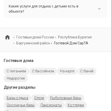
разрешено. Однако, это может оплачиваться
Какие услуги для отдыха с детьми есть в
дополнительно.
объекте?
Для детей в объекте работает детские
телеканалы.
Гостевые дома России
Республика Бурятия
Баргузинский район
Гостевой Дом СарТА
Гостевые дома
С питанием
С бассейном
На карте
С баней
Недорогие
Другие разделы
Базы отдыха
Отели
Рыболовные базы
Охотничьи базы
Пансионаты
Коттеджи