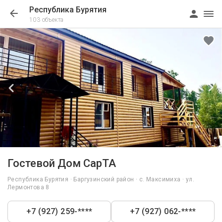
Республика Бурятия
103 объекта
1/17
Гостевой Дом СарТА
Республика Бурятия · Баргузинский район · с. Максимиха · ул.
Лермонтова 8
+7 (927) 259-****
+7 (927) 062-****