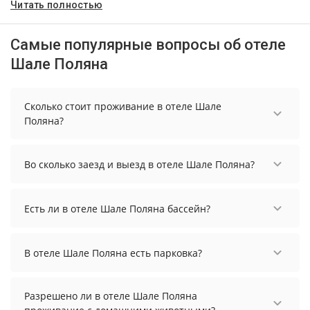
Читать полностью
Самые популярные вопросы об отеле
Шале Поляна
Сколько стоит проживание в отеле Шале
Поляна?
Стоимость проживания в отеле Шале Поляна
начинается от 1908 рублей. Чтобы увидеть
Во сколько заезд и выезд в отеле Шале Поляна?
актуальные цены на проживание, выберите
нужные даты и количество гостей.
Заезд возможен после 14:00, а выезд необходимо
осуществить до 12:00.
Есть ли в отеле Шале Поляна бассейн?
В отеле Шале Поляна нет бассейна.
В отеле Шале Поляна есть парковка?
В отеле Шале Поляна есть парковка, уточните
информацию перед бронированием у
Разрешено ли в отеле Шале Поляна
менеджера, возможно, услуга оплачивается