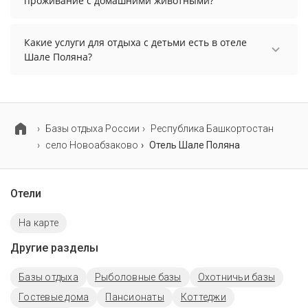
проживание с домашними животными?
отдельно.
Проживание с домашними животными
запрещено.
Какие услуги для отдыха с детьми есть в отеле
Шале Поляна?
Для детей в отеле Шале Поляна работает детская
площадка и детская кроватка.
Базы отдыха России
Республика Башкортостан
село Новоабзаково
Отель Шале Поляна
Отели
На карте
Другие разделы
Базы отдыха
Рыболовные базы
Охотничьи базы
Гостевые дома
Пансионаты
Коттеджи