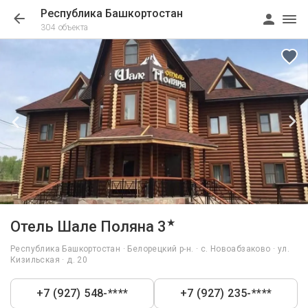
Республика Башкортостан
304 объекта
1/39
★
Отель Шале Поляна 3
Республика Башкортостан · Белорецкий р-н. · с. Новоабзаково · ул.
Кизильская · д. 20
+7 (927) 548-****
+7 (927) 235-****